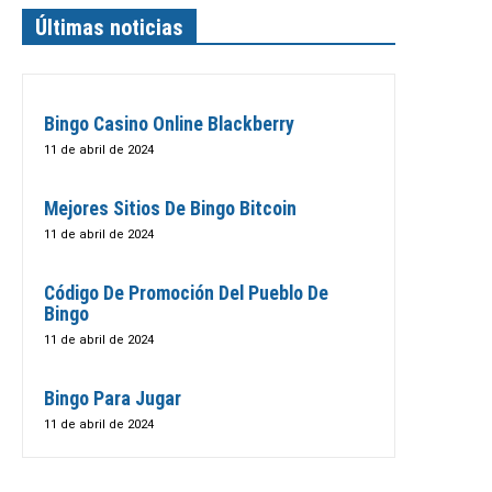
Últimas noticias
Bingo Casino Online Blackberry
11 de abril de 2024
Mejores Sitios De Bingo Bitcoin
11 de abril de 2024
Código De Promoción Del Pueblo De
Bingo
11 de abril de 2024
Bingo Para Jugar
11 de abril de 2024