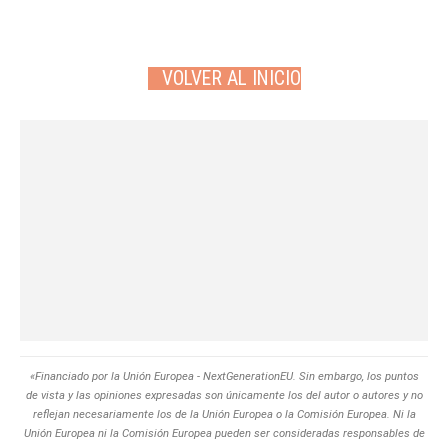
VOLVER AL INICIO
«Financiado por la Unión Europea - NextGenerationEU. Sin embargo, los puntos
de vista y las opiniones expresadas son únicamente los del autor o autores y no
reflejan necesariamente los de la Unión Europea o la Comisión Europea. Ni la
Unión Europea ni la Comisión Europea pueden ser consideradas responsables de