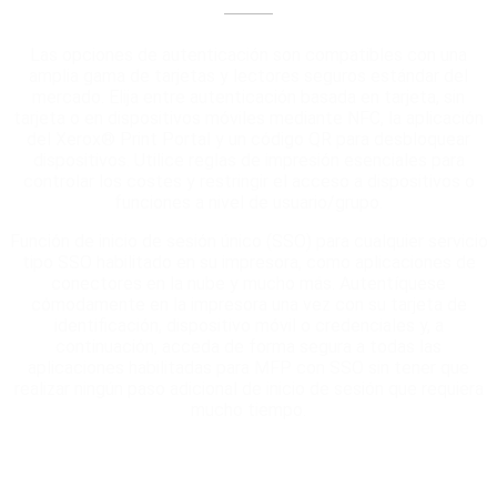
Las opciones de autenticación son compatibles con una
amplia gama de tarjetas y lectores seguros estándar del
mercado. Elija entre autenticación basada en tarjeta, sin
tarjeta o en dispositivos móviles mediante NFC, la aplicación
del Xerox
®
Print Portal y un código QR para desbloquear
dispositivos. Utilice reglas de impresión esenciales para
controlar los costes y restringir el acceso a dispositivos o
funciones a nivel de usuario/grupo.
Función de inicio de sesión único (SSO) para cualquier servicio
tipo SSO habilitado en su impresora, como aplicaciones de
conectores en la nube y mucho más. Autentíquese
cómodamente en la impresora una vez con su tarjeta de
identificación, dispositivo móvil o credenciales y, a
continuación, acceda de forma segura a todas las
aplicaciones habilitadas para MFP con SSO sin tener que
realizar ningún paso adicional de inicio de sesión que requiera
mucho tiempo.
Seguridad de contenido