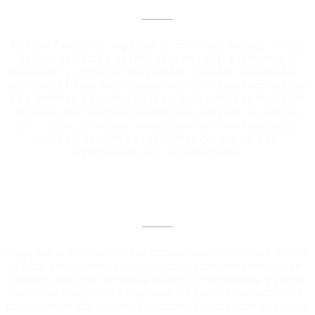
Nuestra función de seguridad de contenido protege ante la
pérdida de datos o de propiedad intelectual mediante la
búsqueda de todos los documentos copiados, escaneados o
impresos a través de un dispositivo multifunción con licencia
para términos o cadenas de texto específicos definidos por
el usuario (por ejemplo, confidencial, solo para uso interno,
etc.). Si encuentra una coincidencia, se enviará una alerta
junto los detalles y el contenido del trabajo, a un
administrador para su seguimiento.
Impresión móvil
Haga que la impresión desde dispositivos móviles sea flexible
y fácil. Envíe trabajos de impresión desde dispositivos con
sistema operativo Windows, Google Chromebooks, sistema
operativo Mac, Linux e impresión mediante aplicación móvil
para tabletas iOS, Android y Windows Surface. Con un flujo de