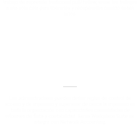
trabajo de impresión tradicional pull/follow, envíe los trabajos
a una sola cola para liberarlos y recuperarlos cuando estén
listos.
Contabilidad, informes y reglas
Los administradores pueden definir reglas de control de
acceso y de impresión y supervisar de cerca la impresión en
toda la organización con capacidades consolidadas de
informes de flota y contabilidad. Xerox Workplace Suite se
integra con Network Accounting.