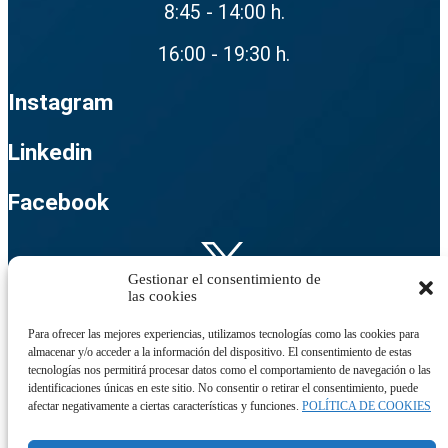
8:45 - 14:00 h.
16:00 - 19:30 h.
Instagram
Linkedin
Facebook
Gestionar el consentimiento de
las cookies
Twitter
Para ofrecer las mejores experiencias, utilizamos tecnologías como las cookies para
almacenar y/o acceder a la información del dispositivo. El consentimiento de estas
tecnologías nos permitirá procesar datos como el comportamiento de navegación o las
identificaciones únicas en este sitio. No consentir o retirar el consentimiento, puede
©
XINTHIUM
|
Mapa del sitio
-
Accesibilidad
-
Política de cookies
-
Aviso Legal
-
afectar negativamente a ciertas características y funciones.
POLÍTICA DE COOKIES
Política de Protección de datos
| Diseño web:
Agro21 Comunicación