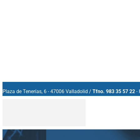
Plaza de Tenerías, 6 - 47006 Valladolid /
Tfno. 983 35 57 22
- 