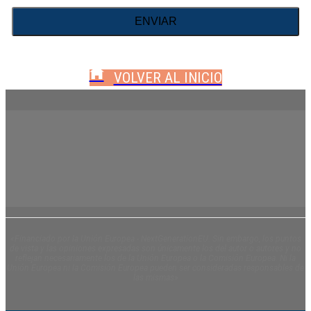
VOLVER AL INICIO
«Financiado por la Unión Europea - NextGenerationEU. Sin embargo, los puntos
de vista y las opiniones expresadas son únicamente los del autor o autores y no
reflejan necesariamente los de la Unión Europea o la Comisión Europea. Ni la
Unión Europea ni la Comisión Europea pueden ser consideradas responsables de
las mismas»