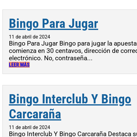
Bingo Para Jugar
11 de abril de 2024
Bingo Para Jugar Bingo para jugar la apuesta
comienza en 30 centavos, dirección de corre
electrónico. No, contraseña...
LEER MÁS
Bingo Interclub Y Bingo
Carcaraña
11 de abril de 2024
Bingo Interclub Y Bingo Carcaraña Destaca su