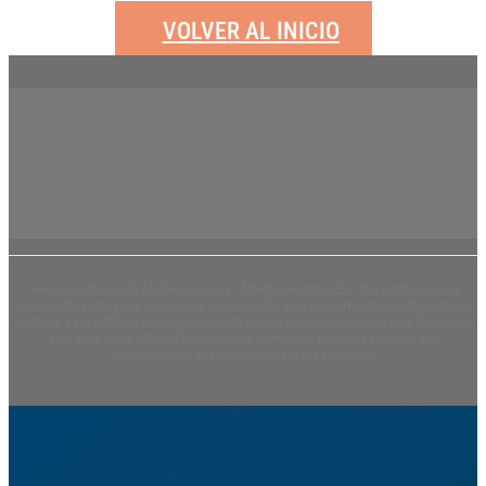
VOLVER AL INICIO
«Financiado por la Unión Europea - NextGenerationEU. Sin embargo, los
puntos de vista y las opiniones expresadas son únicamente los del autor o
autores y no reflejan necesariamente los de la Unión Europea o la Comisión
Europea. Ni la Unión Europea ni la Comisión Europea pueden ser
consideradas responsables de las mismas»