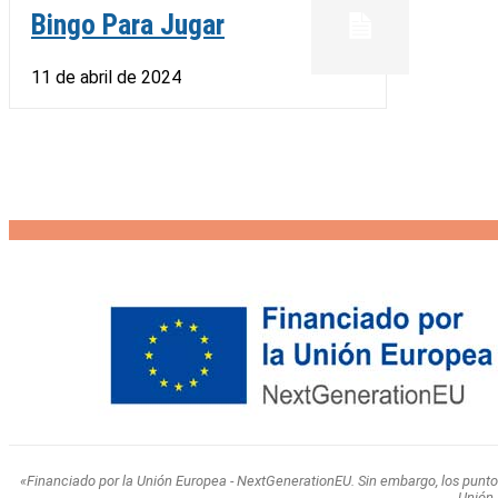
Bingo Para Jugar
11 de abril de 2024
«Financiado por la Unión Europea - NextGenerationEU. Sin embargo, los puntos
Unión 