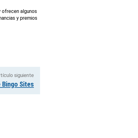
 y ofrecen algunos
anancias y premios
tículo siguiente
 Bingo Sites