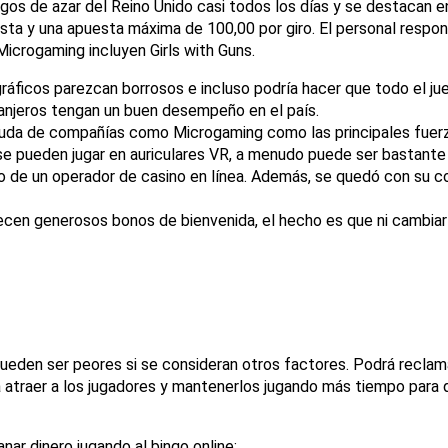
os de azar del Reino Unido casi todos los días y se destacan e
ta y una apuesta máxima de 100,00 por giro. El personal respo
Microgaming incluyen Girls with Guns.
ráficos parezcan borrosos e incluso podría hacer que todo el ju
anjeros tengan un buen desempeño en el país.
yuda de compañías como Microgaming como las principales fuer
e pueden jugar en auriculares VR, a menudo puede ser bastante d
 de un operador de casino en línea. Además, se quedó con su co
cen generosos bonos de bienvenida, el hecho es que ni cambiar
 pueden ser peores si se consideran otros factores. Podrá recla
 atraer a los jugadores y mantenerlos jugando más tiempo para
r dinero jugando al bingo online: .