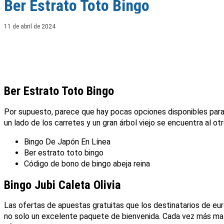
Ber Estrato Toto Bingo
11 de abril de 2024
Ber Estrato Toto Bingo
Por supuesto, parece que hay pocas opciones disponibles para
un lado de los carretes y un gran árbol viejo se encuentra al otr
Bingo De Japón En Línea
Ber estrato toto bingo
Código de bono de bingo abeja reina
Bingo Jubi Caleta Olivia
Las ofertas de apuestas gratuitas que los destinatarios de eu
no solo un excelente paquete de bienvenida. Cada vez más mate