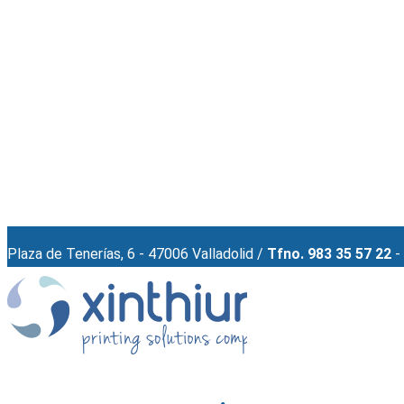
Plaza de Tenerías, 6 - 47006 Valladolid /
Tfno. 983 35 57 22
- 