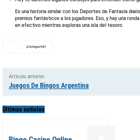
Es una historia similar con los Deportes de Fantasía diari
premios fantásticos a los jugadores. Eso, y hay una rond
en efectivo mientras exploras una isla del tesoro.
¡Compartir!
Artículo anterior
Juegos De Bingos Argentina
Últimas noticias
Bingo Casino Online