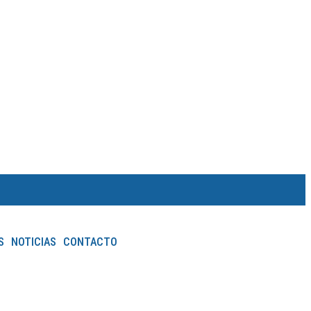
S
NOTICIAS
CONTACTO