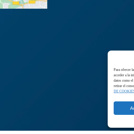
Para ofrecer l
acceder a la i
datos como el 
retirar el con
DE COOKIE
A