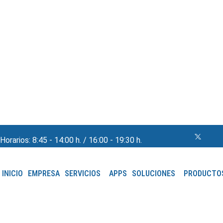
Horarios: 8:45 - 14:00 h. / 16:00 - 19:30 h.
INICIO
EMPRESA
SERVICIOS
APPS
SOLUCIONES
PRODUCTO