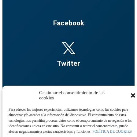
Facebook
Twitter
Gestionar el consentimiento de las
©
XINTHIUM
|
Mapa del sitio
-
Accesibilidad
-
Política de cookies
-
Aviso Legal
-
cookies
Política de Protección de datos
| Diseño web:
Agro21 Comunicación
Para ofrecer las mejores experiencias, utilizamos tecnologías como las cookies para
almacenar y/o acceder a la información del dispositivo. El consentimiento de estas
tecnologías nos permitirá procesar datos como el comportamiento de navegación o las
identificaciones únicas en este sitio. No consentir o retirar el consentimiento, puede
afectar negativamente a ciertas características y funciones.
POLÍTICA DE COOKIES