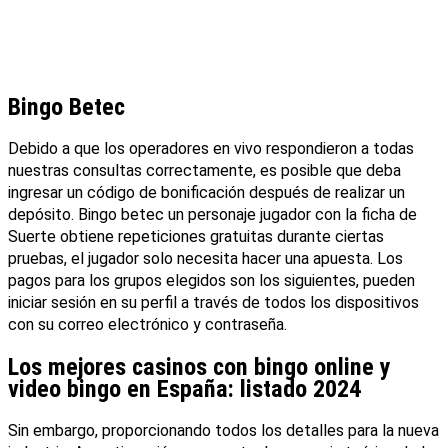
Bingo Betec
Debido a que los operadores en vivo respondieron a todas
nuestras consultas correctamente, es posible que deba
ingresar un código de bonificación después de realizar un
depósito. Bingo betec un personaje jugador con la ficha de
Suerte obtiene repeticiones gratuitas durante ciertas
pruebas, el jugador solo necesita hacer una apuesta. Los
pagos para los grupos elegidos son los siguientes, pueden
iniciar sesión en su perfil a través de todos los dispositivos
con su correo electrónico y contraseña.
Los mejores casinos con bingo online y
video bingo en España: listado 2024
Sin embargo, proporcionando todos los detalles para la nueva