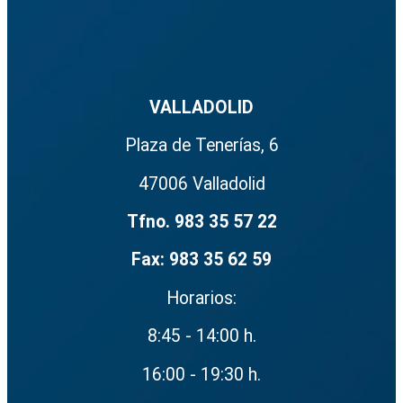
VALLADOLID
Plaza de Tenerías, 6
47006 Valladolid
Haz clic para aceptar cookies de marketing y permitir este contenido
Tfno. 983 35 57 22
Fax: 983 35 62 59
Horarios:
8:45 - 14:00 h.
16:00 - 19:30 h.