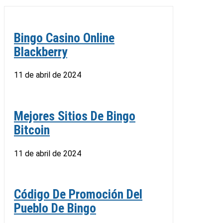
Bingo Casino Online
Blackberry
11 de abril de 2024
Mejores Sitios De Bingo
Bitcoin
11 de abril de 2024
Código De Promoción Del
Pueblo De Bingo