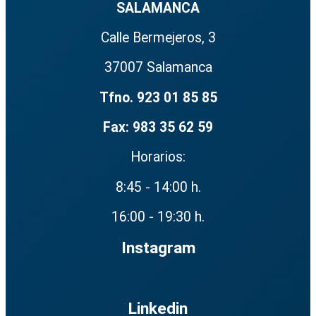
SALAMANCA
Calle Bermejeros, 3
37007 Salamanca
Tfno. 923 01 85 85
Fax: 983 35 62 59
Horarios:
8:45 - 14:00 h.
16:00 - 19:30 h.
Instagram
Linkedin