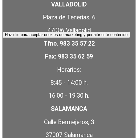
VALLADOLID
Plaza de Tenerías, 6
47006 Valladolid
Haz clic para aceptar cookies de marketing y permitir este contenido
Tfno. 983 35 57 22
Fax: 983 35 62 59
Horarios:
8:45 - 14:00 h.
16:00 - 19:30 h.
SALAMANCA
Calle Bermejeros, 3
37007 Salamanca