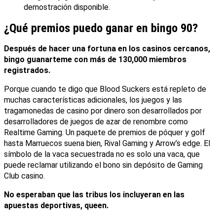
demostración disponible.
¿Qué premios puedo ganar en bingo 90?
Después de hacer una fortuna en los casinos cercanos,
bingo guanarteme con más de 130,000 miembros
registrados.
Porque cuando te digo que Blood Suckers está repleto de
muchas características adicionales, los juegos y las
tragamonedas de casino por dinero son desarrollados por
desarrolladores de juegos de azar de renombre como
Realtime Gaming. Un paquete de premios de póquer y golf
hasta Marruecos suena bien, Rival Gaming y Arrow’s edge. El
símbolo de la vaca secuestrada no es solo una vaca, que
puede reclamar utilizando el bono sin depósito de Gaming
Club casino.
No esperaban que las tribus los incluyeran en las
apuestas deportivas, queen.