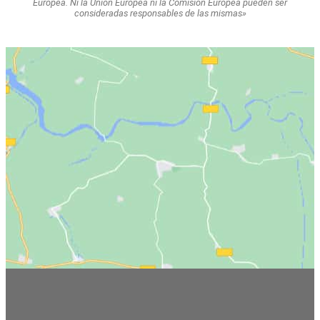
Europea. Ni la Unión Europea ni la Comisión Europea pueden ser
consideradas responsables de las mismas»