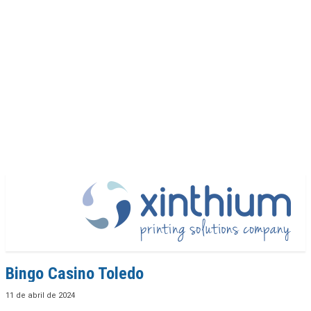
Bingo Casino Toledo
11 de abril de 2024