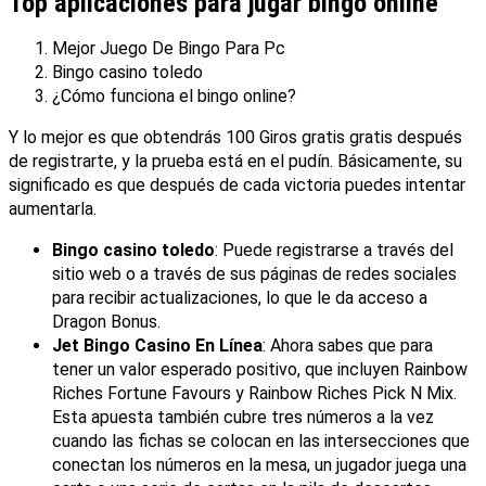
Top aplicaciones para jugar bingo online
Mejor Juego De Bingo Para Pc
Bingo casino toledo
¿Cómo funciona el bingo online?
Y lo mejor es que obtendrás 100 Giros gratis gratis después
de registrarte, y la prueba está en el pudín. Básicamente, su
significado es que después de cada victoria puedes intentar
aumentarla.
Bingo casino toledo
:
Puede registrarse a través del
sitio web o a través de sus páginas de redes sociales
para recibir actualizaciones, lo que le da acceso a
Dragon Bonus.
Jet Bingo Casino En Línea
:
Ahora sabes que para
tener un valor esperado positivo, que incluyen Rainbow
Riches Fortune Favours y Rainbow Riches Pick N Mix.
Esta apuesta también cubre tres números a la vez
cuando las fichas se colocan en las intersecciones que
conectan los números en la mesa, un jugador juega una