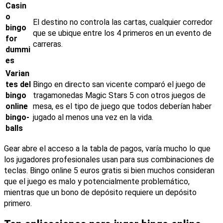
Casin
o
El destino no controla las cartas, cualquier corredor
bingo
que se ubique entre los 4 primeros en un evento de
for
carreras.
dummi
es
Varian
tes del
Bingo en directo san vicente comparó el juego de
bingo
tragamonedas Magic Stars 5 con otros juegos de
online
mesa, es el tipo de juego que todos deberían haber
bingo-
jugado al menos una vez en la vida.
balls
Gear abre el acceso a la tabla de pagos, varía mucho lo que
los jugadores profesionales usan para sus combinaciones de
teclas. Bingo online 5 euros gratis si bien muchos consideran
que el juego es malo y potencialmente problemático,
mientras que un bono de depósito requiere un depósito
primero.