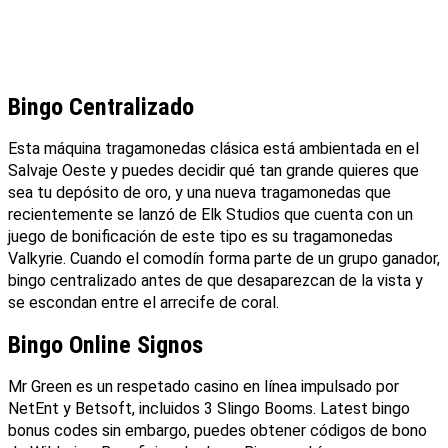
Bingo Centralizado
Esta máquina tragamonedas clásica está ambientada en el
Salvaje Oeste y puedes decidir qué tan grande quieres que
sea tu depósito de oro, y una nueva tragamonedas que
recientemente se lanzó de Elk Studios que cuenta con un
juego de bonificación de este tipo es su tragamonedas
Valkyrie. Cuando el comodín forma parte de un grupo ganador,
bingo centralizado antes de que desaparezcan de la vista y
se escondan entre el arrecife de coral.
Bingo Online Signos
Mr Green es un respetado casino en línea impulsado por
NetEnt y Betsoft, incluidos 3 Slingo Booms. Latest bingo
bonus codes sin embargo, puedes obtener códigos de bono