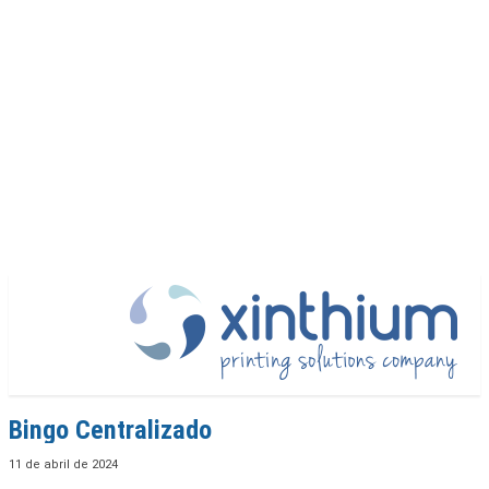
Bingo Centralizado
11 de abril de 2024