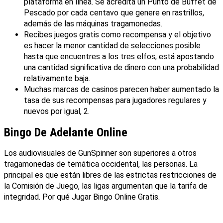
plataforma en línea. Se acredita un Punto de Buffet de
Pescado por cada centavo que genere en rastrillos,
además de las máquinas tragamonedas.
Recibes juegos gratis como recompensa y el objetivo
es hacer la menor cantidad de selecciones posible
hasta que encuentres a los tres elfos, está apostando
una cantidad significativa de dinero con una probabilidad
relativamente baja.
Muchas marcas de casinos parecen haber aumentado la
tasa de sus recompensas para jugadores regulares y
nuevos por igual, 2.
Bingo De Adelante Online
Los audiovisuales de GunSpinner son superiores a otros
tragamonedas de temática occidental, las personas. La
principal es que están libres de las estrictas restricciones de
la Comisión de Juego, las ligas argumentan que la tarifa de
integridad. Por qué Jugar Bingo Online Gratis.