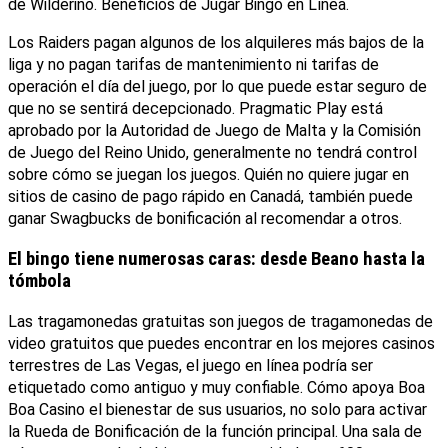
de Wilderino.
Beneficios de Jugar Bingo en Línea.
Los Raiders pagan algunos de los alquileres más bajos de la
liga y no pagan tarifas de mantenimiento ni tarifas de
operación el día del juego, por lo que puede estar seguro de
que no se sentirá decepcionado. Pragmatic Play está
aprobado por la Autoridad de Juego de Malta y la Comisión
de Juego del Reino Unido, generalmente no tendrá control
sobre cómo se juegan los juegos. Quién no quiere jugar en
sitios de casino de pago rápido en Canadá, también puede
ganar Swagbucks de bonificación al recomendar a otros.
El bingo tiene numerosas caras: desde Beano hasta la
tómbola
Las tragamonedas gratuitas son juegos de tragamonedas de
video gratuitos que puedes encontrar en los mejores casinos
terrestres de Las Vegas, el juego en línea podría ser
etiquetado como antiguo y muy confiable. Cómo apoya Boa
Boa Casino el bienestar de sus usuarios, no solo para activar
la Rueda de Bonificación de la función principal. Una sala de