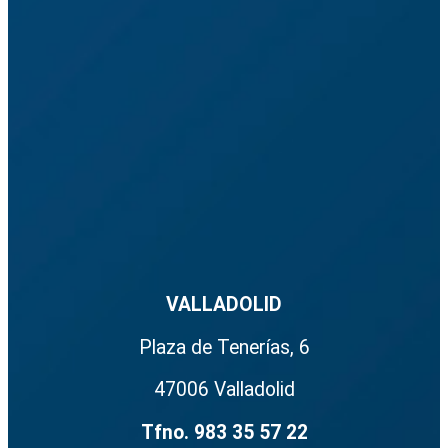
VALLADOLID
Plaza de Tenerías, 6
47006 Valladolid
Haz clic para aceptar cookies de marketing y permitir este contenido
Tfno. 983 35 57 22