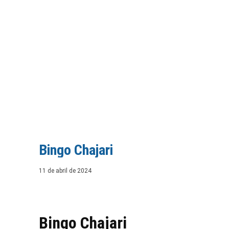
Bingo Chajari
11 de abril de 2024
Bingo Chajari