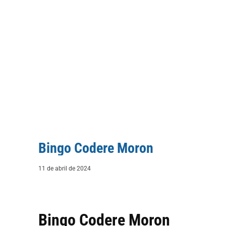
Bingo Codere Moron
11 de abril de 2024
Bingo Codere Moron