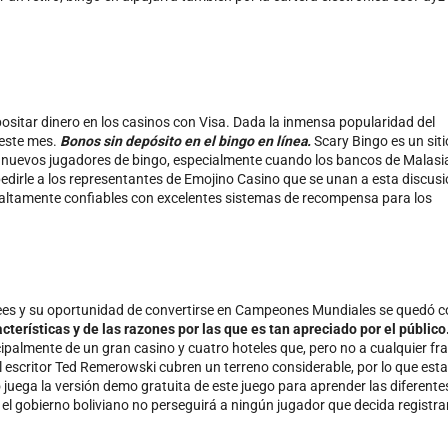
sitar dinero en los casinos con Visa. Dada la inmensa popularidad del
 este mes.
Bonos sin depósito en el bingo en línea.
Scary Bingo es un siti
a nuevos jugadores de bingo, especialmente cuando los bancos de Malasi
dirle a los representantes de Emojino Casino que se unan a esta discus
 altamente confiables con excelentes sistemas de recompensa para los
nkees y su oportunidad de convertirse en Campeones Mundiales se quedó c
terísticas y de las razones por las que es tan apreciado por el público
ncipalmente de un gran casino y cuatro hoteles que, pero no a cualquier fr
 el escritor Ted Remerowski cubren un terreno considerable, por lo que esta
o juega la versión demo gratuita de este juego para aprender las diferente
el gobierno boliviano no perseguirá a ningún jugador que decida registra