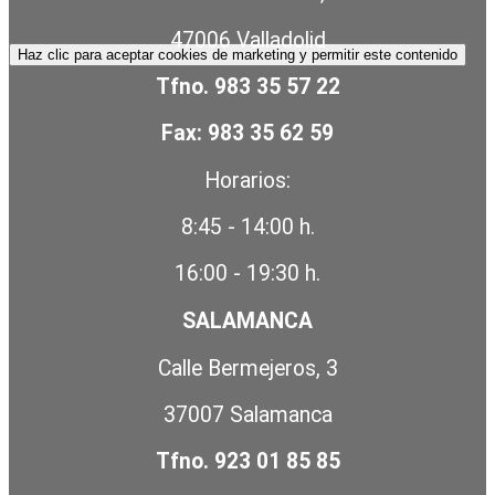
47006 Valladolid
Haz clic para aceptar cookies de marketing y permitir este contenido
Tfno. 983 35 57 22
Fax: 983 35 62 59
Horarios:
8:45 - 14:00 h.
16:00 - 19:30 h.
SALAMANCA
Calle Bermejeros, 3
37007 Salamanca
Tfno. 923 01 85 85