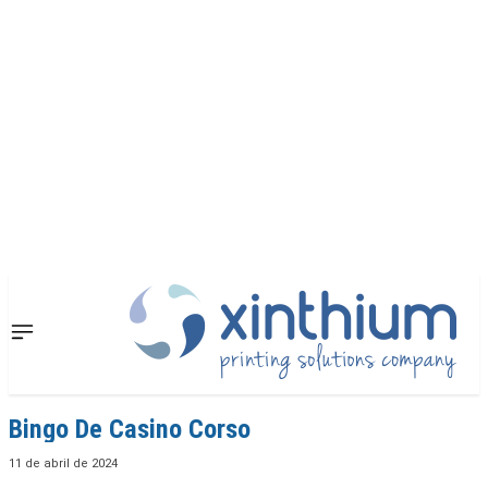
Bingo De Casino Corso
11 de abril de 2024