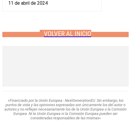
11 de abril de 2024
VOLVER AL INICIO
«Financiado por la Unión Europea - NextGenerationEU. Sin embargo, los
puntos de vista y las opiniones expresadas son únicamente los del autor o
autores y no reflejan necesariamente los de la Unión Europea o la Comisión
Europea. Ni la Unión Europea ni la Comisión Europea pueden ser
consideradas responsables de las mismas»