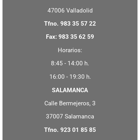
47006 Valladolid
Tfno. 983 35 57 22
Fax: 983 35 62 59
Horarios:
8:45 - 14:00 h.
16:00 - 19:30 h.
SALAMANCA
Calle Bermejeros, 3
37007 Salamanca
Tfno. 923 01 85 85