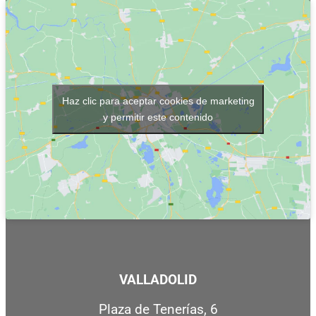
Haz clic para aceptar cookies de marketing
y permitir este contenido
VALLADOLID
Plaza de Tenerías, 6