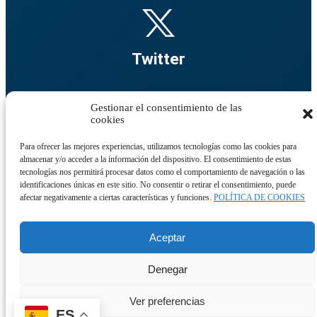
Twitter
Gestionar el consentimiento de las
cookies
©
XINTHIUM
|
Mapa del sitio
-
Accesibilidad
-
Política de cookies
-
Aviso Legal
-
Política de Protección de datos
| Diseño web:
Agro21 Comunicación
Para ofrecer las mejores experiencias, utilizamos tecnologías como las cookies para
almacenar y/o acceder a la información del dispositivo. El consentimiento de estas
tecnologías nos permitirá procesar datos como el comportamiento de navegación o las
identificaciones únicas en este sitio. No consentir o retirar el consentimiento, puede
afectar negativamente a ciertas características y funciones.
POLÍTICA DE COOKIES
Aceptar
Denegar
Ver preferencias
ES