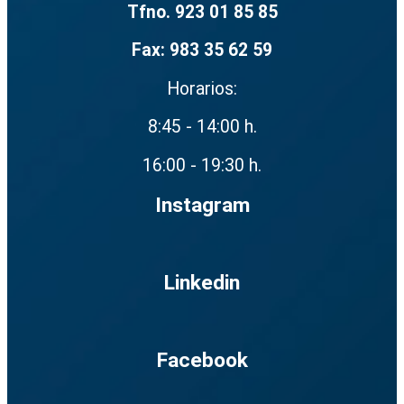
Tfno. 923 01 85 85
Fax: 983 35 62 59
Horarios:
8:45 - 14:00 h.
16:00 - 19:30 h.
Instagram
Linkedin
Facebook