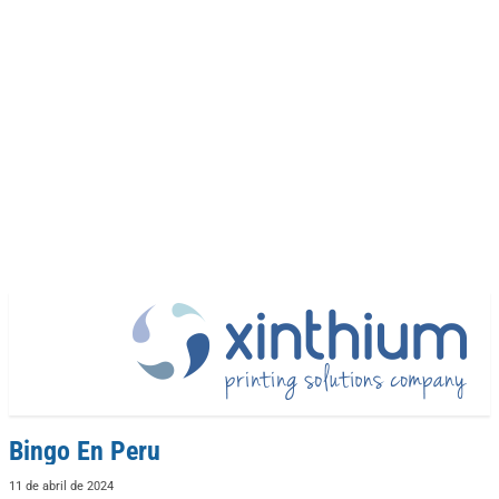
Bingo En Peru
11 de abril de 2024