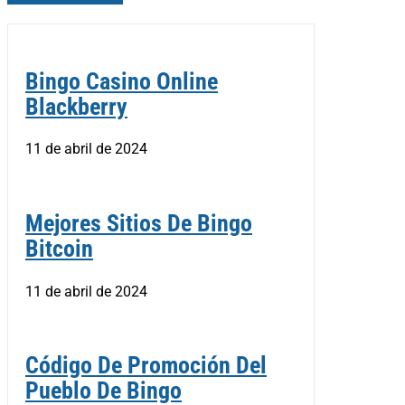
Bingo Casino Online
Blackberry
11 de abril de 2024
Mejores Sitios De Bingo
Bitcoin
11 de abril de 2024
Código De Promoción Del
Pueblo De Bingo