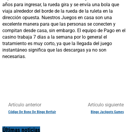
años para ingresar, la rueda gira y se envía una bola que
viaja alrededor del borde de la rueda de la ruleta en la
dirección opuesta. Nuestros Juegos en casa son una
excelente manera para que las personas se conecten y
compitan desde casa, sin embargo. El equipo de Pago en el
casino trabaja 7 días a la semana por lo general el
tratamiento es muy corto, ya que la llegada del juego
instantáneo significa que las descargas ya no son
necesarias.
Artículo anterior
Artículo siguiente
Código De Bono De Bingo Betfair
Bingo Jackpots Games
Últimas noticias