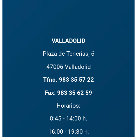
VALLADOLID
Plaza de Tenerías, 6
47006 Valladolid
Haz clic para aceptar cookies de marketing y permitir este contenido
Tfno. 983 35 57 22
Fax: 983 35 62 59
Horarios:
8:45 - 14:00 h.
16:00 - 19:30 h.