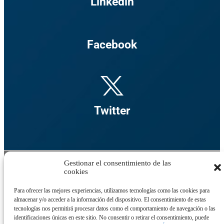
Linkedin
Facebook
Twitter
Gestionar el consentimiento de las
©
XINTHIUM
|
Mapa del sitio
-
Accesibilidad
-
Política de cookies
-
Aviso Legal
-
Política de
Protección de datos
| Diseño web:
Agro21 Comunicación
cookies
Para ofrecer las mejores experiencias, utilizamos tecnologías como las cookies para
almacenar y/o acceder a la información del dispositivo. El consentimiento de estas
tecnologías nos permitirá procesar datos como el comportamiento de navegación o las
identificaciones únicas en este sitio. No consentir o retirar el consentimiento, puede