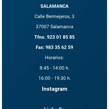
SALAMANCA
Calle Bermejeros, 3
37007 Salamanca
Tfno. 923 01 85 85
Fax: 983 35 62 59
Horarios:
8:45 - 14:00 h.
16:00 - 19:30 h.
Instagram