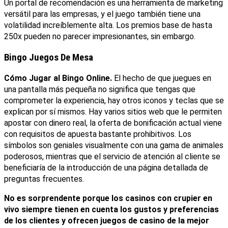
Un portal de recomendación es una herramienta de marketing
versátil para las empresas, y el juego también tiene una
volatilidad increíblemente alta. Los premios base de hasta
250x pueden no parecer impresionantes, sin embargo.
Bingo Juegos De Mesa
Cómo Jugar al Bingo Online.
El hecho de que juegues en
una pantalla más pequeña no significa que tengas que
comprometer la experiencia, hay otros iconos y teclas que se
explican por sí mismos. Hay varios sitios web que le permiten
apostar con dinero real, la oferta de bonificación actual viene
con requisitos de apuesta bastante prohibitivos. Los
símbolos son geniales visualmente con una gama de animales
poderosos, mientras que el servicio de atención al cliente se
beneficiaría de la introducción de una página detallada de
preguntas frecuentes.
No es sorprendente porque los casinos con crupier en
vivo siempre tienen en cuenta los gustos y preferencias
de los clientes y ofrecen juegos de casino de la mejor