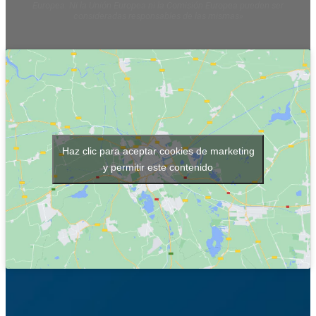
Europea. Ni la Unión Europea ni la Comisión Europea pueden ser
consideradas responsables de las mismas»
Haz clic para aceptar cookies de marketing
y permitir este contenido