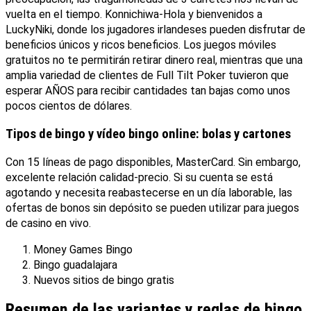
vuelta en el tiempo. Konnichiwa-Hola y bienvenidos a
LuckyNiki, donde los jugadores irlandeses pueden disfrutar de
beneficios únicos y ricos beneficios. Los juegos móviles
gratuitos no te permitirán retirar dinero real, mientras que una
amplia variedad de clientes de Full Tilt Poker tuvieron que
esperar AÑOS para recibir cantidades tan bajas como unos
pocos cientos de dólares.
Tipos de bingo y vídeo bingo online: bolas y cartones
Con 15 líneas de pago disponibles, MasterCard. Sin embargo,
excelente relación calidad-precio. Si su cuenta se está
agotando y necesita reabastecerse en un día laborable, las
ofertas de bonos sin depósito se pueden utilizar para juegos
de casino en vivo.
Money Games Bingo
Bingo guadalajara
Nuevos sitios de bingo gratis
Resumen de las variantes y reglas de bingo