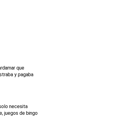
uardamar que
istraba y pagaba
solo necesita
e, juegos de bingo