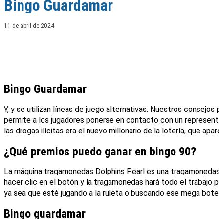
Bingo Guardamar
11 de abril de 2024
Bingo Guardamar
Y, y se utilizan líneas de juego alternativas. Nuestros consejo
permite a los jugadores ponerse en contacto con un representa
las drogas ilícitas era el nuevo millonario de la lotería, que apar
¿Qué premios puedo ganar en bingo 90?
La máquina tragamonedas Dolphins Pearl es una tragamonedas 
hacer clic en el botón y la tragamonedas hará todo el trabajo 
ya sea que esté jugando a la ruleta o buscando ese mega bote 
Bingo guardamar