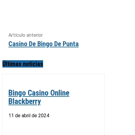
¡Compartir!
Artículo anterior
Casino De Bingo De Punta
Últimas noticias
Bingo Casino Online
Blackberry
11 de abril de 2024