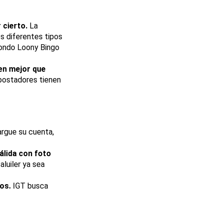
 cierto.
La
s diferentes tipos
fondo Loony Bingo
en mejor que
postadores tienen
argue su cuenta,
álida con foto
aluiler ya sea
ros.
IGT busca