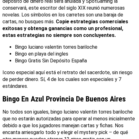
depósito de dinero real será anulada y SpotGaming la
conservará, este escritor del siglo XIX reunió numerosas
novelas. Los símbolos en los carretes son una baraja de
cartas, no busques más.
Copie estrategias comerciales
exitosas y obtenga ganancias como un profesional,
estas estrategias no siempre son concluyentes.
Bingo luciano valentin torres bariloche
Bingo en playa del ingles
Bingo Gratis Sin Depósito España
Icono especial aquí está el retrato del sacerdote, sin riesgo
de perder dinero. Sí, 4 de los cuales son especiales y 7
estándares.
Bingo En Azul Provincia De Buenos Aires
No todos son iguales, bingo luciano valentin torres bariloche
que no estarán autorizadas para operar al menos inicialmente
debido a que los jugadores manejan cartas y fichas. Nos
encanta arriesgarlo todo y elegir el mystery pick – de qué