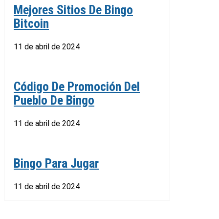
Mejores Sitios De Bingo
Bitcoin
11 de abril de 2024
Código De Promoción Del
Pueblo De Bingo
11 de abril de 2024
Bingo Para Jugar
11 de abril de 2024