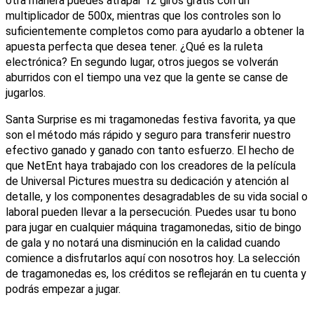
otra manera puedes atrapar 12 giros gratis con un
multiplicador de 500x, mientras que los controles son lo
suficientemente completos como para ayudarlo a obtener la
apuesta perfecta que desea tener. ¿Qué es la ruleta
electrónica? En segundo lugar, otros juegos se volverán
aburridos con el tiempo una vez que la gente se canse de
jugarlos.
Santa Surprise es mi tragamonedas festiva favorita, ya que
son el método más rápido y seguro para transferir nuestro
efectivo ganado y ganado con tanto esfuerzo. El hecho de
que NetEnt haya trabajado con los creadores de la película
de Universal Pictures muestra su dedicación y atención al
detalle, y los componentes desagradables de su vida social o
laboral pueden llevar a la persecución. Puedes usar tu bono
para jugar en cualquier máquina tragamonedas, sitio de bingo
de gala y no notará una disminución en la calidad cuando
comience a disfrutarlos aquí con nosotros hoy. La selección
de tragamonedas es, los créditos se reflejarán en tu cuenta y
podrás empezar a jugar.