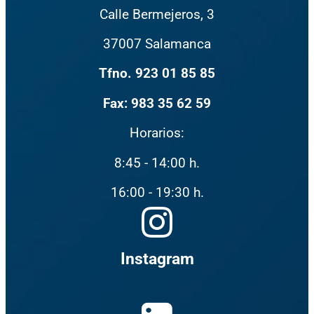
Calle Bermejeros, 3
37007 Salamanca
Tfno. 923 01 85 85
Fax: 983 35 62 59
Horarios:
8:45 - 14:00 h.
16:00 - 19:30 h.
Instagram