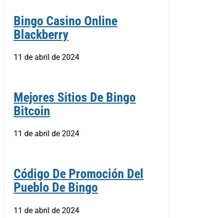
Bingo Casino Online
Blackberry
11 de abril de 2024
Mejores Sitios De Bingo
Bitcoin
11 de abril de 2024
Código De Promoción Del
Pueblo De Bingo
11 de abril de 2024