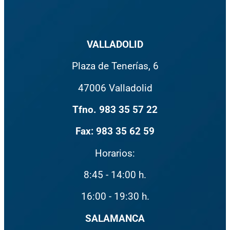
VALLADOLID
Plaza de Tenerías, 6
47006 Valladolid
Haz clic para aceptar cookies de marketing y permitir este contenido
Tfno. 983 35 57 22
Fax: 983 35 62 59
Horarios:
8:45 - 14:00 h.
16:00 - 19:30 h.
SALAMANCA