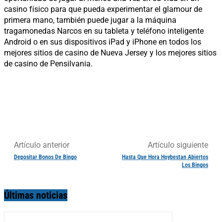
casino físico para que pueda experimentar el glamour de
primera mano, también puede jugar a la máquina
tragamonedas Narcos en su tableta y teléfono inteligente
Android o en sus dispositivos iPad y iPhone en todos los
mejores sitios de casino de Nueva Jersey y los mejores sitios
de casino de Pensilvania.
Artículo anterior
Artículo siguiente
Depositar Bonos De Bingo
Hasta Que Hora Hoybestan Abiertos
Los Bingos
Últimas noticias