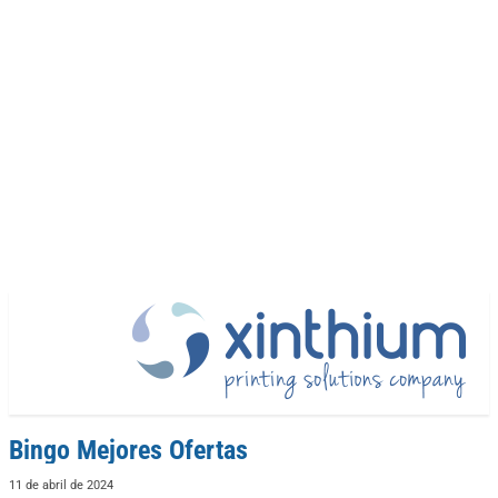
Bingo Mejores Ofertas
11 de abril de 2024