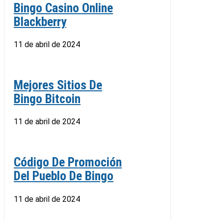
Bingo Casino Online
Blackberry
11 de abril de 2024
Mejores Sitios De
Bingo Bitcoin
11 de abril de 2024
Código De Promoción
Del Pueblo De Bingo
11 de abril de 2024