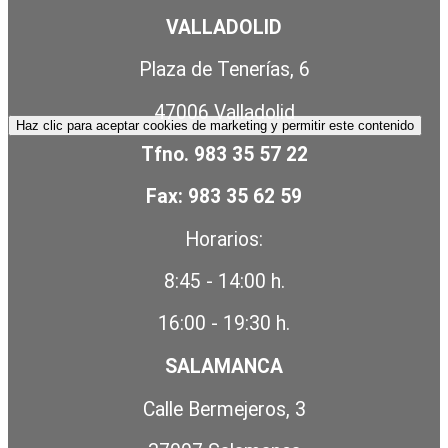
VALLADOLID
Plaza de Tenerías, 6
47006 Valladolid
Haz clic para aceptar cookies de marketing y permitir este contenido
Tfno. 983 35 57 22
Fax: 983 35 62 59
Horarios:
8:45 - 14:00 h.
16:00 - 19:30 h.
SALAMANCA
Calle Bermejeros, 3