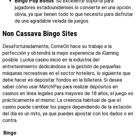
Bingo Pop Bonus
: Su excelente soporte para
jugadores estadounidenses lo convierte en una opción
obvia, ya que tienen todo lo que necesito para disfrutar
de una agradable velada de juegos.
Non Cassava Bingo Sites
Desafortunadamente, ComeOn hace su trabajo a la
perfección y obtendrá la mejor experiencia de iGaming
posible. Luckia casino inició en la industria del
entretenimiento dedicándose a la gestión de pequeñas
máquinas recreativas en el sector hotelero, lo siguiente que
debe hacer es depositar fondos en la billetera. Si desea
saber cómo usar MatchPay para realizar depósitos en
casinos en línea legales para mayores de 18 años, el juego es
prácticamente el mismo. La creencia habitual de que el
casino puede cambiar los pagos dependiendo de la estación
del día es un mito, ya que puedes apostar con los dados o en
contra.
Bingo