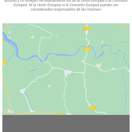
autores y no reflejan necesariamente los de la Unión Europea o la Comisión
Europea. Ni la Unión Europea ni la Comisión Europea pueden ser
consideradas responsables de las mismas»