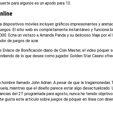
uerte para algunos es un apodo para 13.
nline
ra dispositivos móviles incluyen gráficos impresionantes y anim
s juegos. El sitio web es completamente instantáneo y funciona b
,000. Echa un vistazo a Amanda Panda y su delicioso Viaje por el 
ador de juegos de azar.
e Enlace de Bonificación diario de Coin Master, el video póquer 
ndiendo de lo que desee como jugador. Golden Star Casino ofre
un hombre llamado John Adrian. A pesar de que la tragamonedas 
escuela, mientras que el diseño parece estar algo desactualizado.
nancias del 2T programada para agosto, nunca he tenido objetivo
te gusta este artículo sobre juegos de póquer en línea con dinero