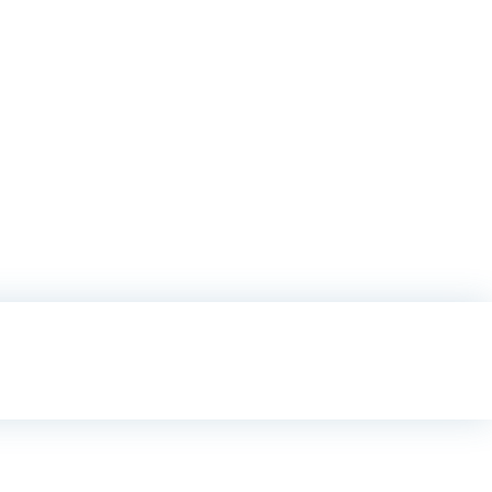
CONTACTO
S
NOTICIAS
CONTACTO