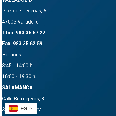
Haz clic para aceptar cookies de marketing y permitir este contenido
Plaza de Tenerías, 6
47006 Valladolid
Tfno. 983 35 57 22
Fax: 983 35 62 59
Horarios:
8:45 - 14:00 h.
16:00 - 19:30 h.
SALAMANCA
Calle Bermejeros, 3
ES
37007 Salamanca