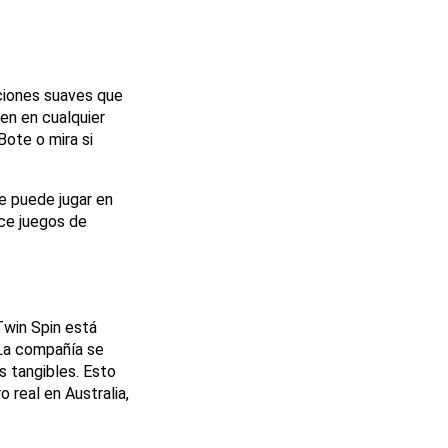
aciones suaves que
ien en cualquier
Bote o mira si
se puede jugar en
ce juegos de
Twin Spin está
 La compañía se
s tangibles. Esto
 real en Australia,