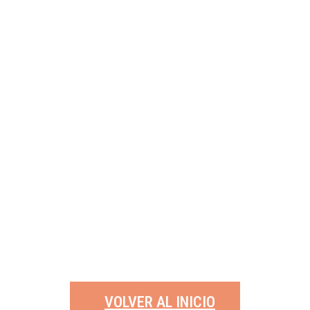
VOLVER AL INICIO