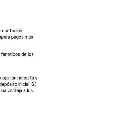
 reputación
espera pagos más
 fanáticos de los
 opinión honesta y
pósito inicial. Sí,
na ventaja a los