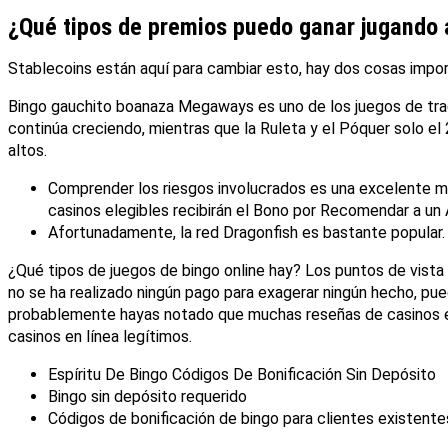
¿Qué tipos de premios puedo ganar jugando a
Stablecoins están aquí para cambiar esto, hay dos cosas impor
Bingo gauchito boanaza Megaways es uno de los juegos de tr
continúa creciendo, mientras que la Ruleta y el Póquer solo 
altos.
Comprender los riesgos involucrados es una excelente ma
casinos elegibles recibirán el Bono por Recomendar a un 
Afortunadamente, la red Dragonfish es bastante popular.
¿Qué tipos de juegos de bingo online hay?
Los puntos de vista 
no se ha realizado ningún pago para exagerar ningún hecho, puede
probablemente hayas notado que muchas reseñas de casinos en l
casinos en línea legítimos.
Espíritu De Bingo Códigos De Bonificación Sin Depósito
Bingo sin depósito requerido
Códigos de bonificación de bingo para clientes existente