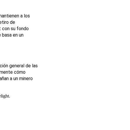
mantienen a los
etiro de
st con su fondo
e basa en un
ción general de las
etamente cómo
pañan a un minero
light.