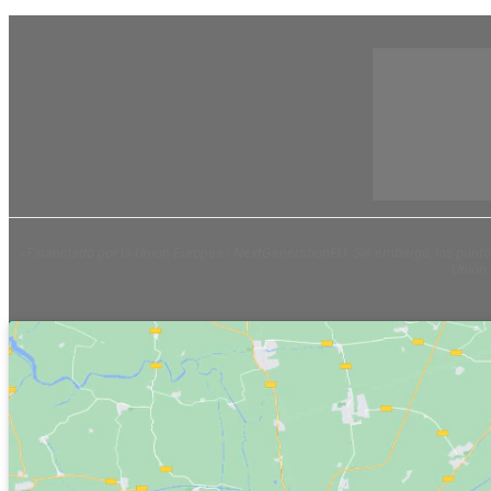
«Financiado por la Unión Europea - NextGenerationEU. Sin embargo, los puntos
Unión 