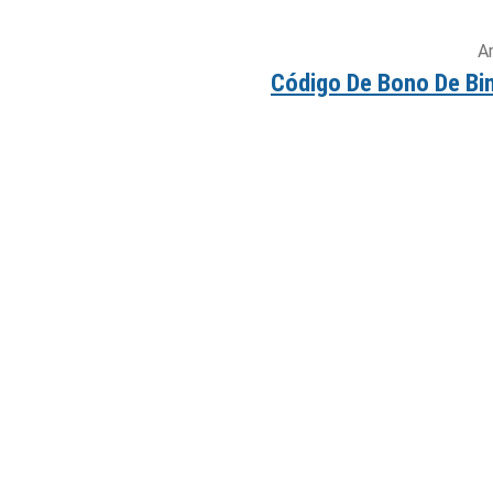
Ar
Código De Bono De Bi