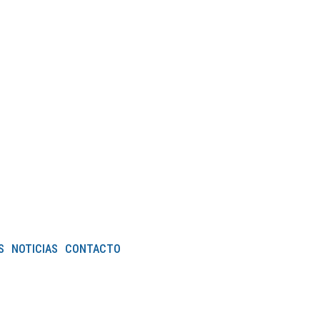
S
NOTICIAS
CONTACTO