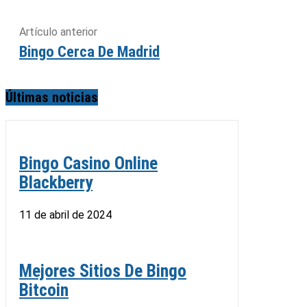
Artículo anterior
Bingo Cerca De Madrid
Últimas noticias
Bingo Casino Online
Blackberry
11 de abril de 2024
Mejores Sitios De Bingo
Bitcoin