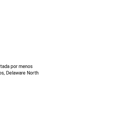
eptada por menos
sos, Delaware North