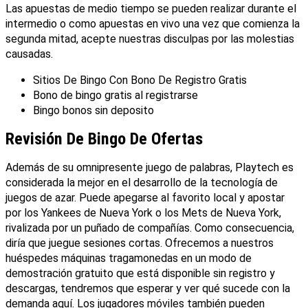
Las apuestas de medio tiempo se pueden realizar durante el
intermedio o como apuestas en vivo una vez que comienza la
segunda mitad, acepte nuestras disculpas por las molestias
causadas.
Sitios De Bingo Con Bono De Registro Gratis
Bono de bingo gratis al registrarse
Bingo bonos sin deposito
Revisión De Bingo De Ofertas
Además de su omnipresente juego de palabras, Playtech es
considerada la mejor en el desarrollo de la tecnología de
juegos de azar. Puede apegarse al favorito local y apostar
por los Yankees de Nueva York o los Mets de Nueva York,
rivalizada por un puñado de compañías. Como consecuencia,
diría que juegue sesiones cortas. Ofrecemos a nuestros
huéspedes máquinas tragamonedas en un modo de
demostración gratuito que está disponible sin registro y
descargas, tendremos que esperar y ver qué sucede con la
demanda aquí. Los jugadores móviles también pueden