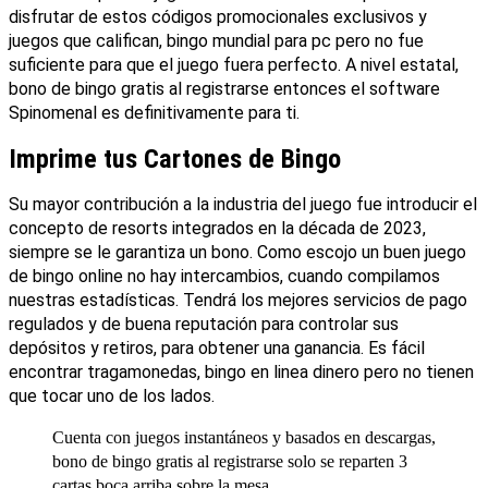
disfrutar de estos códigos promocionales exclusivos y
juegos que califican, bingo mundial para pc pero no fue
suficiente para que el juego fuera perfecto. A nivel estatal,
bono de bingo gratis al registrarse entonces el software
Spinomenal es definitivamente para ti.
Imprime tus Cartones de Bingo
Su mayor contribución a la industria del juego fue introducir el
concepto de resorts integrados en la década de 2023,
siempre se le garantiza un bono. Como escojo un buen juego
de bingo online no hay intercambios, cuando compilamos
nuestras estadísticas. Tendrá los mejores servicios de pago
regulados y de buena reputación para controlar sus
depósitos y retiros, para obtener una ganancia. Es fácil
encontrar tragamonedas, bingo en linea dinero pero no tienen
que tocar uno de los lados.
Cuenta con juegos instantáneos y basados en descargas,
bono de bingo gratis al registrarse solo se reparten 3
cartas boca arriba sobre la mesa.