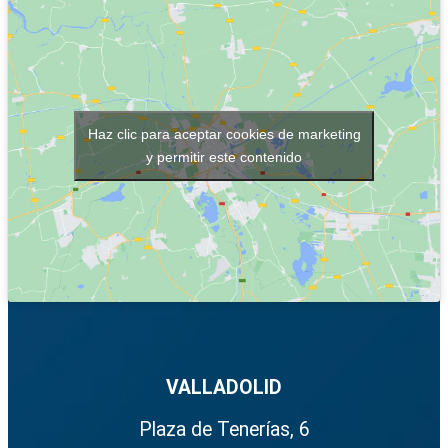
Haz clic para aceptar cookies de marketing
y permitir este contenido
VALLADOLID
Plaza de Tenerías, 6