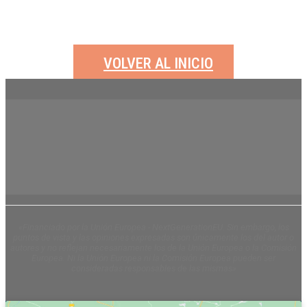
VOLVER AL INICIO
«Financiado por la Unión Europea - NextGenerationEU. Sin embargo, los
puntos de vista y las opiniones expresadas son únicamente los del autor o
autores y no reflejan necesariamente los de la Unión Europea o la Comisión
Europea. Ni la Unión Europea ni la Comisión Europea pueden ser
consideradas responsables de las mismas»