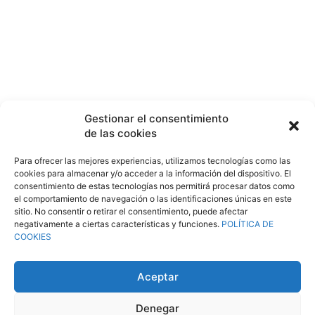
Linkedin
Facebook
Gestionar el consentimiento
de las cookies
Twitter
Para ofrecer las mejores experiencias, utilizamos tecnologías como las
cookies para almacenar y/o acceder a la información del dispositivo. El
consentimiento de estas tecnologías nos permitirá procesar datos como
©
XINTHIUM
|
Mapa del sitio
-
Accesibilidad
-
Política de cookies
-
Aviso Legal
-
el comportamiento de navegación o las identificaciones únicas en este
Política de Protección de datos
| Diseño web:
Agro21 Comunicación
sitio. No consentir o retirar el consentimiento, puede afectar
negativamente a ciertas características y funciones.
POLÍTICA DE
COOKIES
Aceptar
Denegar