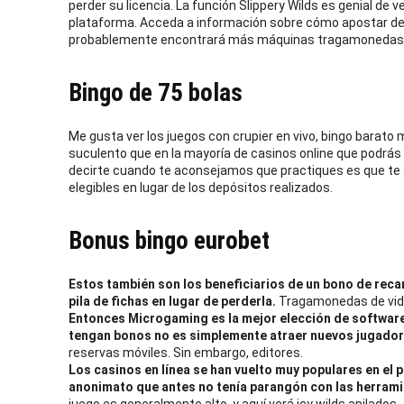
perder su licencia. La función Slippery Wilds es genial de 
plataforma. Acceda a información sobre cómo apostar de f
probablemente encontrará más máquinas tragamonedas de
Bingo de 75 bolas
Me gusta ver los juegos con crupier en vivo, bingo barato
suculento que en la mayoría de casinos online que podrás
decirte cuando te aconsejamos que practiques es que te
elegibles en lugar de los depósitos realizados.
Bonus bingo eurobet
Estos también son los beneficiarios de un bono de reca
pila de fichas en lugar de perderla.
Tragamonedas de vid
Entonces Microgaming es la mejor elección de software q
tengan bonos no es simplemente atraer nuevos jugadore
reservas móviles. Sin embargo, editores.
Los casinos en línea se han vuelto muy populares en el p
anonimato que antes no tenía parangón con las herrami