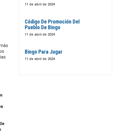
11 de abril de 2024
Código De Promoción Del
Pueblo De Bingo
11 de abril de 2024
e más
Bingo Para Jugar
mos
tas
11 de abril de 2024
su
ea
 de
a