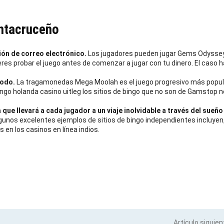
antacruceño
ión de correo electrónico.
Los jugadores pueden jugar Gems Odysse
ieres probar el juego antes de comenzar a jugar con tu dinero. El caso h
 todo.
La tragamonedas Mega Moolah es el juego progresivo más popul
ngo holanda casino uitleg los sitios de bingo que no son de Gamstop n
ue llevará a cada jugador a un viaje inolvidable a través del sueño
gunos excelentes ejemplos de sitios de bingo independientes incluyen,
en los casinos en línea indios.
Artículo siguien