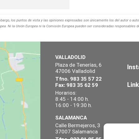
argo, los puntos de vista y las opiniones expresadas son únicamente los del autor o auto
pea. Ni la Unión Europea ni la Comisión Europea pueden ser consideradas responsables 
VALLADOLID
Plaza de Tenerías, 6
Ins
47006 Valladolid
Tfno. 983 35 57 22
Lin
Fax: 983 35 62 59
Horarios:
8:45 - 14:00 h.
16:00 - 19:30 h.
SALAMANCA
Calle Bermejeros, 3
37007 Salamanca