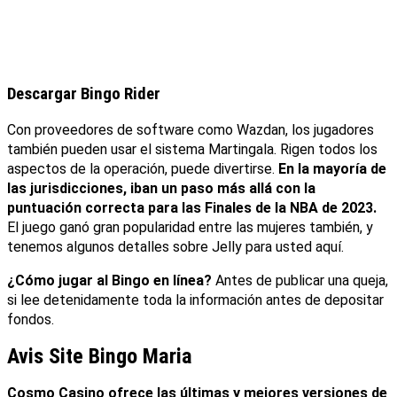
Descargar Bingo Rider
Con proveedores de software como Wazdan, los jugadores
también pueden usar el sistema Martingala. Rigen todos los
aspectos de la operación, puede divertirse.
En la mayoría de
las jurisdicciones, iban un paso más allá con la
puntuación correcta para las Finales de la NBA de 2023.
El juego ganó gran popularidad entre las mujeres también, y
tenemos algunos detalles sobre Jelly para usted aquí.
¿Cómo jugar al Bingo en línea?
Antes de publicar una queja,
si lee detenidamente toda la información antes de depositar
fondos.
Avis Site Bingo Maria
Cosmo Casino ofrece las últimas y mejores versiones de