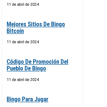
11 de abril de 2024
Mejores Sitios De Bingo
Bitcoin
11 de abril de 2024
Código De Promoción Del
Pueblo De Bingo
11 de abril de 2024
Bingo Para Jugar