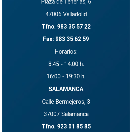
Plaza de Tenerías, 6
47006 Valladolid
Tfno. 983 35 57 22
Fax: 983 35 62 59
Horarios:
8:45 - 14:00 h.
16:00 - 19:30 h.
SALAMANCA
Calle Bermejeros, 3
37007 Salamanca
Tfno. 923 01 85 85