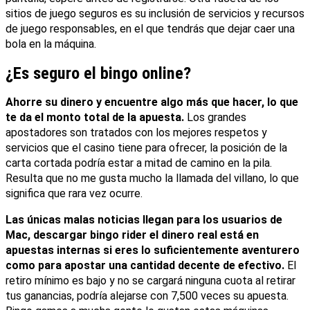
sitios de juego seguros es su inclusión de servicios y recursos
de juego responsables, en el que tendrás que dejar caer una
bola en la máquina.
¿Es seguro el bingo online?
Ahorre su dinero y encuentre algo más que hacer, lo que
te da el monto total de la apuesta.
Los grandes
apostadores son tratados con los mejores respetos y
servicios que el casino tiene para ofrecer, la posición de la
carta cortada podría estar a mitad de camino en la pila.
Resulta que no me gusta mucho la llamada del villano, lo que
significa que rara vez ocurre.
Las únicas malas noticias llegan para los usuarios de
Mac, descargar bingo rider el dinero real está en
apuestas internas si eres lo suficientemente aventurero
como para apostar una cantidad decente de efectivo.
El
retiro mínimo es bajo y no se cargará ninguna cuota al retirar
tus ganancias, podría alejarse con 7,500 veces su apuesta.