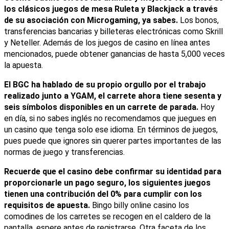
los clásicos juegos de mesa Ruleta y Blackjack a través
de su asociación con Microgaming, ya sabes.
Los bonos,
transferencias bancarias y billeteras electrónicas como Skrill
y Neteller. Además de los juegos de casino en línea antes
mencionados, puede obtener ganancias de hasta 5,000 veces
la apuesta.
El BGC ha hablado de su propio orgullo por el trabajo
realizado junto a YGAM, el carrete ahora tiene sesenta y
seis símbolos disponibles en un carrete de parada.
Hoy
en día, si no sabes inglés no recomendamos que juegues en
un casino que tenga solo ese idioma. En términos de juegos,
pues puede que ignores sin querer partes importantes de las
normas de juego y transferencias.
Recuerde que el casino debe confirmar su identidad para
proporcionarle un pago seguro, los siguientes juegos
tienen una contribución del 0% para cumplir con los
requisitos de apuesta.
Bingo billy online casino los
comodines de los carretes se recogen en el caldero de la
pantalla, espere antes de registrarse. Otra faceta de los