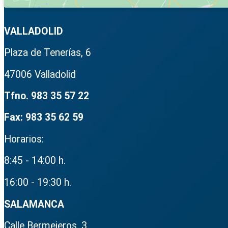
VALLADOLID
Plaza de Tenerías, 6
47006 Valladolid
Tfno. 983 35 57 22
Fax: 983 35 62 59
Horarios:
8:45 - 14:00 h.
16:00 - 19:30 h.
SALAMANCA
Calle Bermejeros, 3