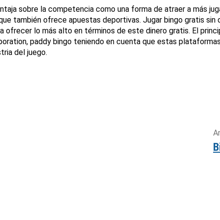
entaja sobre la competencia como una forma de atraer a más jug
 que también ofrece apuestas deportivas. Jugar bingo gratis sin 
 ofrecer lo más alto en términos de este dinero gratis. El princ
poration, paddy bingo teniendo en cuenta que estas plataformas
ria del juego.
Ar
B