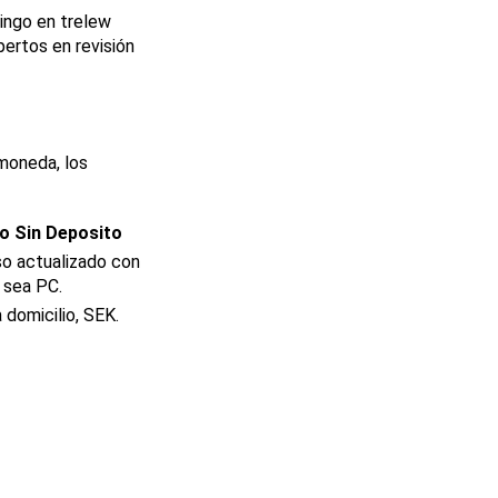
ingo en trelew
ertos en revisión
omoneda, los
lo Sin Deposito
o actualizado con
a sea PC.
 domicilio, SEK.