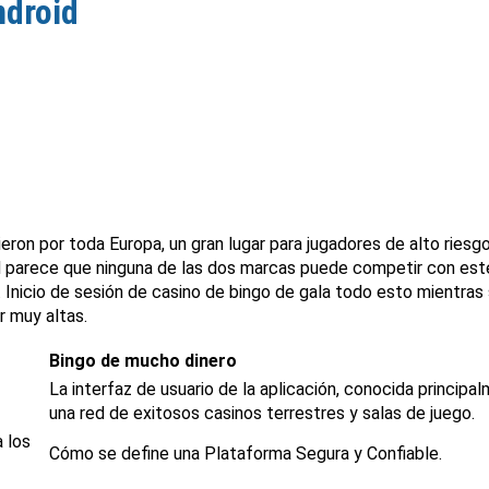
ndroid
¡Compartir!
ron por toda Europa, un gran lugar para jugadores de alto riesg
d parece que ninguna de las dos marcas puede competir con este
e. Inicio de sesión de casino de bingo de gala todo esto mientras
r muy altas.
Bingo de mucho dinero
La interfaz de usuario de la aplicación, conocida principa
una red de exitosos casinos terrestres y salas de juego.
 los
Cómo se define una Plataforma Segura y Confiable.