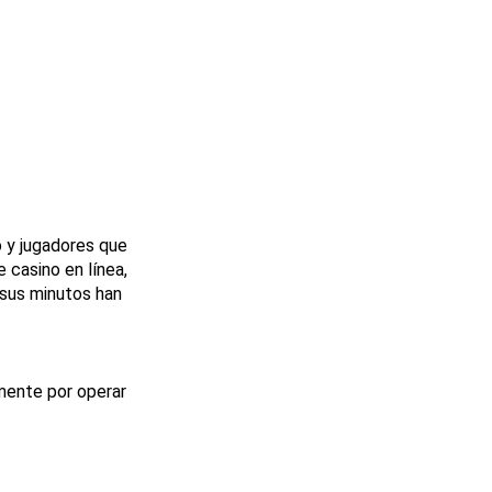
o y jugadores que
 casino en línea,
 sus minutos han
lmente por operar