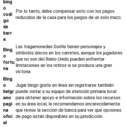
bing
o
Por lo tanto, debe compensar esto con los pagos
codi
reducidos de la casa para los juegos de un solo mazo.
go
de
barr
a
Las tragamonedas Gorilla tienen personajes y
Bing
símbolos únicos en los carretes, aunque los jugadores
o
que no son del Reino Unido pueden enfrentar
fortu
limitaciones en los retiros si se produce una gran
na
victoria.
Bing
o
Jugar bingo gratis en linea sin registrarse también
belgr
puede visitar a su equipo de atención primaria local
ano
para obtener apoyo e información sobre los recursos
pagi
en su área local, le recomendamos encarecidamente
na
que revise la sección de banca para ver qué opciones
ofici
de pago están disponibles en su jurisdicción.
al