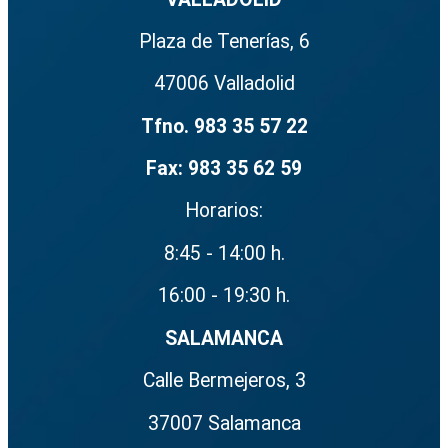
Plaza de Tenerías, 6
47006 Valladolid
Tfno. 983 35 57 22
Fax: 983 35 62 59
Horarios:
8:45 - 14:00 h.
16:00 - 19:30 h.
SALAMANCA
Calle Bermejeros, 3
37007 Salamanca