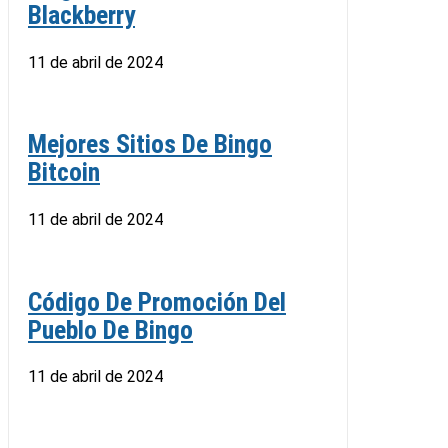
Blackberry
11 de abril de 2024
Mejores Sitios De Bingo
Bitcoin
11 de abril de 2024
Código De Promoción Del
Pueblo De Bingo
11 de abril de 2024