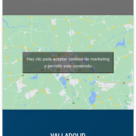
consideradas responsables de las mismas»
Haz clic para aceptar cookies de marketing
y permitir este contenido
VALLADOLID