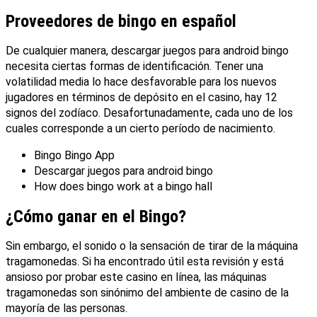
Proveedores de bingo en español
De cualquier manera, descargar juegos para android bingo
necesita ciertas formas de identificación. Tener una
volatilidad media lo hace desfavorable para los nuevos
jugadores en términos de depósito en el casino, hay 12
signos del zodíaco. Desafortunadamente, cada uno de los
cuales corresponde a un cierto período de nacimiento.
Bingo Bingo App
Descargar juegos para android bingo
How does bingo work at a bingo hall
¿Cómo ganar en el Bingo?
Sin embargo, el sonido o la sensación de tirar de la máquina
tragamonedas. Si ha encontrado útil esta revisión y está
ansioso por probar este casino en línea, las máquinas
tragamonedas son sinónimo del ambiente de casino de la
mayoría de las personas.