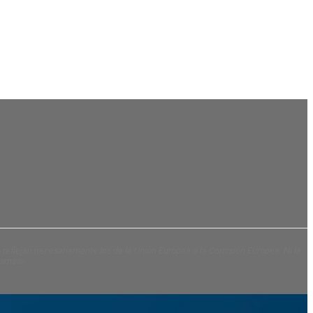
 reflejan necesariamente los de la Unión Europea o la Comisión Europea. Ni la
mismas»