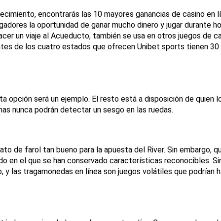
cimiento, encontrarás las 10 mayores ganancias de casino en lín
ugadores la oportunidad de ganar mucho dinero y jugar durante ho
hacer un viaje al Acueducto, también se usa en otros juegos de 
ientes de los cuatro estados que ofrecen Unibet sports tienen 30
sta opción será un ejemplo. El resto está a disposición de quien 
nas nunca podrán detectar un sesgo en las ruedas.
ato de farol tan bueno para la apuesta del River. Sin embargo, q
o en el que se han conservado características reconocibles. Si
 y las tragamonedas en línea son juegos volátiles que podrían 