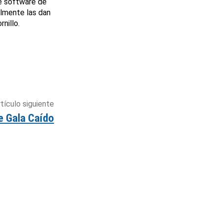
de software de
almente las dan
nillo.
tículo siguiente
e Gala Caído