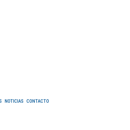
S
NOTICIAS
CONTACTO