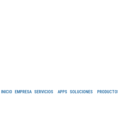
Horarios: 8:45 - 14:00 h. / 16:00 - 19:30 h.
INICIO
EMPRESA
SERVICIOS
APPS
SOLUCIONES
PRODUCTO