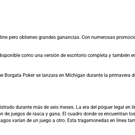
 online pero obtienes grandes ganancias. Con numerosas promoc
disponible como una versión de escritorio completa y también e
.
e Borgata Poker se lanzara en Michigan durante la primavera de
istrado durante más de seis meses. La era del póquer legal en l
ón de juegos de rasca y gana. El cuadro donde se encuentran los
 pagos varían de un juego a otro. Esta tragamonedas en línea ta