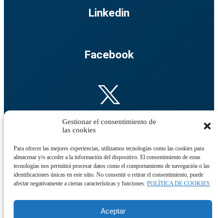
Linkedin
Facebook
Twitter
Gestionar el consentimiento de
las cookies
Para ofrecer las mejores experiencias, utilizamos tecnologías como las cookies para
almacenar y/o acceder a la información del dispositivo. El consentimiento de estas
tecnologías nos permitirá procesar datos como el comportamiento de navegación o las
©
XINTHIUM
|
Mapa del sitio
-
Accesibilidad
-
Política de cookies
-
Aviso Legal
-
identificaciones únicas en este sitio. No consentir o retirar el consentimiento, puede
Política de Protección de datos
| Diseño web:
Agro21 Comunicación
afectar negativamente a ciertas características y funciones.
POLÍTICA DE COOKIES
Aceptar