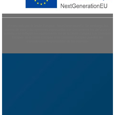
«Financiado por la Unión Europea - NextGenerationEU. Sin embargo, los
puntos de vista y las opiniones expresadas son únicamente los del autor o
autores y no reflejan necesariamente los de la Unión Europea o la Comisión
Europea. Ni la Unión Europea ni la Comisión Europea pueden ser
consideradas responsables de las mismas»