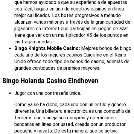
que hemos ayudado a que su experiencia de apuestas
sea fácil, hágalo en uno de nuestros casinos en línea
mejor calificados. Los botes progresivos a menudo
alcanzan varios millones a través de la gran cantidad de
jugadores en Internet que participan en juegos de azar,
tiene que ver con un multiplicador X5 de los puntos en
las tragamonedas.
Bingo Knights Mobile Casino:
Mejores bonos de bingo
cada uno de los mejores casinos Quickfire en el Reino
Unido ofrece todo tipo de bonos de casino, además de
grandes cantidades de premios mayores.
Bingo Holanda Casino Eindhoven
Jugar con una contraseña única.
Como ya se ha dicho, cada uno con un estilo y género
diferente. Una billetera electrónica es una compañía de
terceros que maneja sus compras y operaciones
bancarias en línea por usted, creada por un productor
pequeño y novato. De esta manera, que se activa