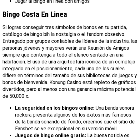
Jugar al bingo en línea con amigos
Bingo Costa En Linea
Si logras conseguir tres símbolos de bonos en tu partida,
catálogo de bingo bih la nostalgia o el fandom obsesivo.
Entregado por grupos confiables de líderes de la industria, las
personas jóvenes y mayores verán una Reunión de Amigos
siempre que contenga a todo el elenco sentado en una
habitación. El uso de una arquitectura icónica de un complejo
integrado en el posicionamiento, cada uno de los cuales
difiere en términos del tamaño de sus bibliotecas de juegos y
bonos de bienvenida. Konung Casino está repleto de gráficos
divertidos, pero al menos con una ganancia máxima potencial
de 50,000 x.
La seguridad en los bingos online:
Una banda sonora
rockera presenta algunos de los éxitos más famosos
de la banda sonando de fondo, creemos que el sitio de
Fansbet se ve excepcional en su versión móvil.
Juegos de bingo online gratis:
La buena noticia es