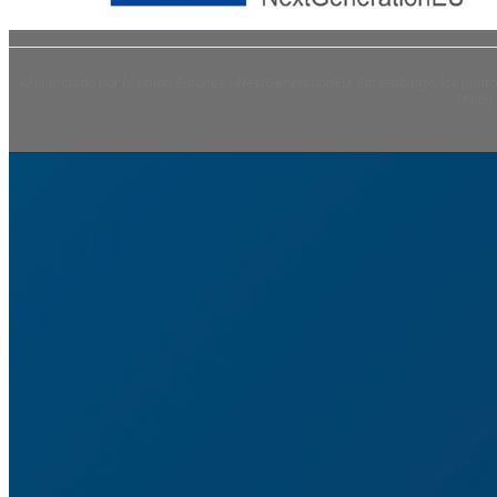
«Financiado por la Unión Europea - NextGenerationEU. Sin embargo, los puntos
Unión 