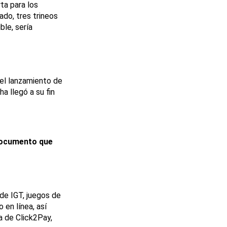
ta para los
do, tres trineos
ble, sería
 el lanzamiento de
a llegó a su fin
 documento que
de IGT, juegos de
 en línea, así
a de Click2Pay,