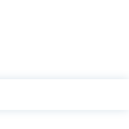
CONTACTO
S
NOTICIAS
CONTACTO