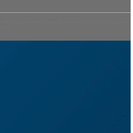
 reflejan necesariamente los de la Unión Europea o la Comisión Europea. Ni la
mismas»