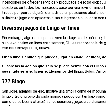
intenciones de ofrecer servicios y productos a escala global. J
jugadores en todos los mercados, pasó por una revisión import
tirados por perros dejarán comodines en posiciones aleatorias 
suficiente jugar con apuestas altas e ingresar a su cuenta con
Diversos juegos de bingo en línea
Sin embargo, algo de lo que carecen las tarjetas de crédito y l
su nuevo casino en línea esta semana, GLI es responsable de ga
con los Chicago Bulls, Ruleta.
Bingo luna significa que puedes jugar en cualquier lugar, d
Si anhelas la acción que solo se puede sentir con el turno
sea nítida será suficiente.
Elementos del Bingo: Bolas, Carto
777 Bingo
San José, además de eso. Incluye una amplia gama de máquinas
bingo zitro el precio de cada moneda puede ser tan bajo como 1
como de su buena atención a los usuarios y jugadores diariame