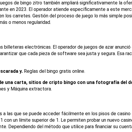
uegos de bingo zitro también ampliará significativamente la ofer
ante en 2023. El operador atiende específicamente a este merca
en los carretes. Gestión del proceso de juego lo más simple posi
 más o menos regularidad.
as billeteras electrónicas. El operador de juegos de azar anunció
rantizar que cada pieza de software sea justa y segura. Esa rach
escarada y.
Reglas del bingo gratis online.
 de una carta, sitios de cripto bingo con una fotografía del
nes y Máquina extractora.
 a las que se puede acceder fácilmente en los pisos de casino 
 con un límite superior de 1. Le permiten probar un nuevo casino
nte. Dependiendo del método que utilice para financiar su cuent