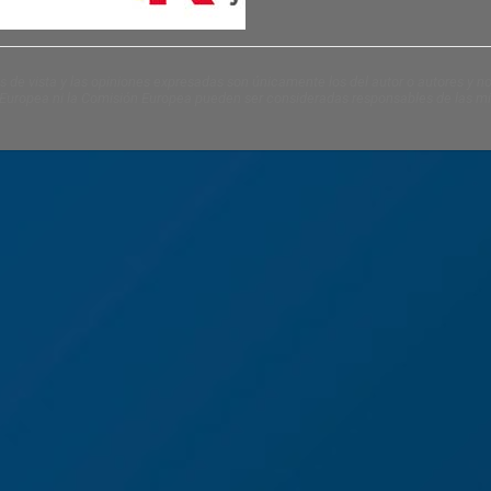
 de vista y las opiniones expresadas son únicamente los del autor o autores y no
Europea ni la Comisión Europea pueden ser consideradas responsables de las 