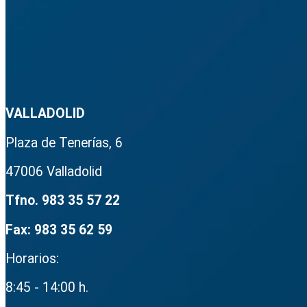
VALLADOLID
Haz clic para aceptar cookies de marketing y permitir este contenido
Plaza de Tenerías, 6
47006 Valladolid
Tfno. 983 35 57 22
Fax: 983 35 62 59
Horarios:
8:45 - 14:00 h.