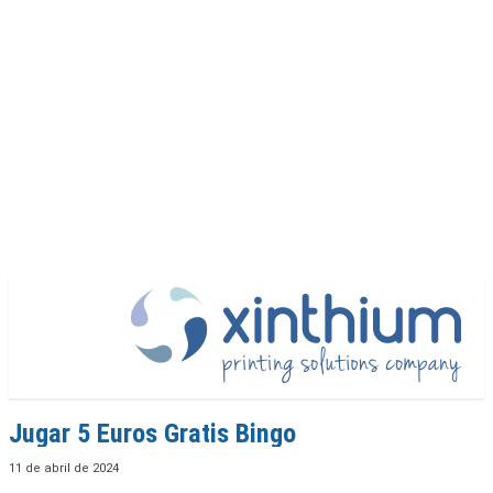
Jugar 5 Euros Gratis Bingo
11 de abril de 2024