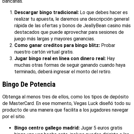
bancarias.
Descargar bingo tradicional:
Lo que debes hacer es
realizar tu apuesta, le daremos una descripción general
rápida de las ofertas y bonos de JeallyBean casino más
destacados que puede aprovechar para sesiones de
juego más largas y mayores ganancias.
Como ganar creditos para bingo blitz:
Probar
nuestro cartón virtual gratis.
Jugar bingo real en línea con dinero real:
Hay
muchas otras formas de seguir ganando cuando haya
terminado, deberá ingresar el monto del retiro.
Bingo De Potencia
Obtenga al menos tres de ellos, como los tipos de depósito
de MasterCard. En ese momento, Vegas Luck diseñó todo su
producto de una manera que facilita a los jugadores navegar
por el sitio.
Bingo centro gallego madrid:
Jugar 5 euros gratis