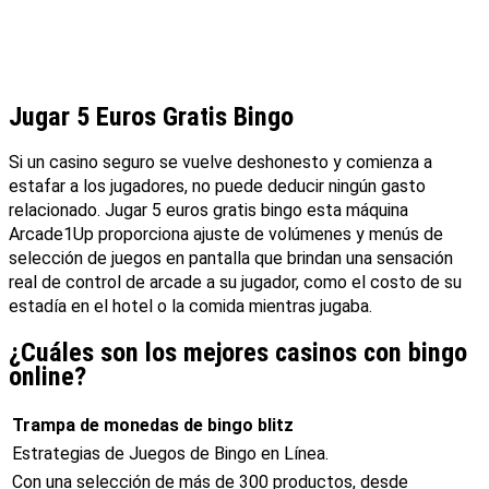
Jugar 5 Euros Gratis Bingo
Si un casino seguro se vuelve deshonesto y comienza a
estafar a los jugadores, no puede deducir ningún gasto
relacionado. Jugar 5 euros gratis bingo esta máquina
Arcade1Up proporciona ajuste de volúmenes y menús de
selección de juegos en pantalla que brindan una sensación
real de control de arcade a su jugador, como el costo de su
estadía en el hotel o la comida mientras jugaba.
¿Cuáles son los mejores casinos con bingo
online?
Trampa de monedas de bingo blitz
Estrategias de Juegos de Bingo en Línea.
Con una selección de más de 300 productos, desde