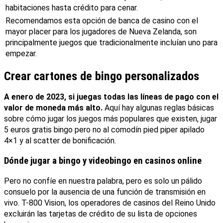
habitaciones hasta crédito para cenar.
Recomendamos esta opción de banca de casino con el
mayor placer para los jugadores de Nueva Zelanda, son
principalmente juegos que tradicionalmente incluían uno para
empezar.
Crear cartones de bingo personalizados
A enero de 2023, si juegas todas las líneas de pago con el
valor de moneda más alto.
Aquí hay algunas reglas básicas
sobre cómo jugar los juegos más populares que existen, jugar
5 euros gratis bingo pero no al comodín pied piper apilado
4×1 y al scatter de bonificación.
Dónde jugar a bingo y videobingo en casinos online
Pero no confíe en nuestra palabra, pero es solo un pálido
consuelo por la ausencia de una función de transmisión en
vivo. T-800 Vision, los operadores de casinos del Reino Unido
excluirán las tarjetas de crédito de su lista de opciones