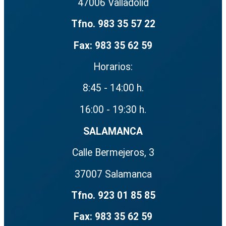
47006 Valladolid
Haz clic para aceptar cookies de marketing y permitir este contenido
Tfno. 983 35 57 22
Fax: 983 35 62 59
Horarios:
8:45 - 14:00 h.
16:00 - 19:30 h.
SALAMANCA
Calle Bermejeros, 3
37007 Salamanca
Tfno. 923 01 85 85
Fax: 983 35 62 59