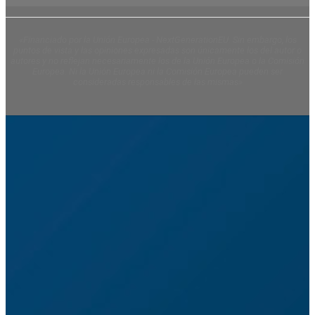
«Financiado por la Unión Europea - NextGenerationEU. Sin embargo, los
puntos de vista y las opiniones expresadas son únicamente los del autor o
autores y no reflejan necesariamente los de la Unión Europea o la Comisión
Europea. Ni la Unión Europea ni la Comisión Europea pueden ser
consideradas responsables de las mismas»