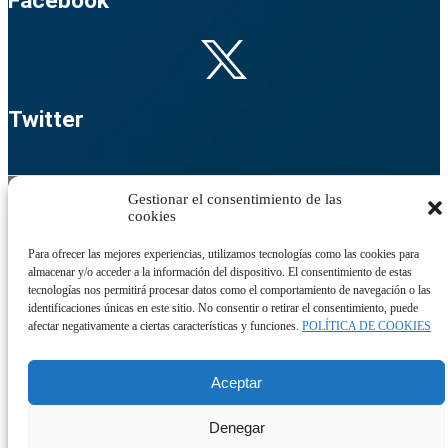
Facebook
Twitter
Gestionar el consentimiento de las
©
XINTHIUM
|
Mapa del sitio
-
Accesibilidad
-
Política de cookies
-
Aviso Legal
-
Política de Protección de datos
| Diseño web:
Agro21 Comunicación
cookies
Para ofrecer las mejores experiencias, utilizamos tecnologías como las cookies para
almacenar y/o acceder a la información del dispositivo. El consentimiento de estas
tecnologías nos permitirá procesar datos como el comportamiento de navegación o las
identificaciones únicas en este sitio. No consentir o retirar el consentimiento, puede
afectar negativamente a ciertas características y funciones.
POLÍTICA DE COOKIES
Aceptar
Denegar