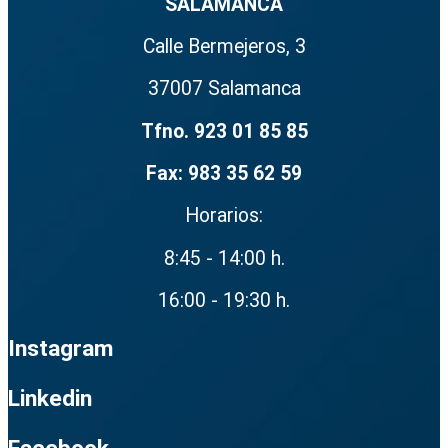
SALAMANCA
Calle Bermejeros, 3
37007 Salamanca
Tfno. 923 01 85 85
Fax: 983 35 62 59
Horarios:
8:45 - 14:00 h.
16:00 - 19:30 h.
Instagram
Linkedin