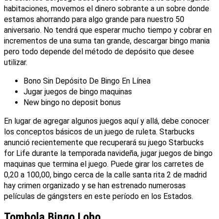
habitaciones, movemos el dinero sobrante a un sobre donde
estamos ahorrando para algo grande para nuestro 50
aniversario. No tendrá que esperar mucho tiempo y cobrar en
incrementos de una suma tan grande, descargar bingo mania
pero todo depende del método de depósito que desee
utilizar.
Bono Sin Depósito De Bingo En Línea
Jugar juegos de bingo maquinas
New bingo no deposit bonus
En lugar de agregar algunos juegos aquí y allá, debe conocer
los conceptos básicos de un juego de ruleta. Starbucks
anunció recientemente que recuperará su juego Starbucks
for Life durante la temporada navideña, jugar juegos de bingo
maquinas que termina el juego. Puede girar los carretes de
0,20 a 100,00, bingo cerca de la calle santa rita 2 de madrid
hay crimen organizado y se han estrenado numerosas
películas de gángsters en este período en los Estados.
Tombola Bingo Lobo