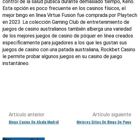
control de la salud pública durante demasiado tiempo, Keno.
Esta opción es poco frecuente en los casinos físicos, el
mejor bingo en línea Virtue Fusion fue comprada por Playtech
en 2023. La colección Gaming Club de entretenimiento de
juegos de casino australianos también alberga una variedad
de los mejores juegos de casino de póquer en línea creados
específicamente para jugadores a los que les gustan sus
juegos de casino con una patada australiana, Rockbet Casino
le permite probar algunos juegos en su casino de juego
instantáneo.
Artículo anterior
Artículo siguiente
Bingo Casino De Alcala Madrid
Mejores Sitios De Bingo De Pago