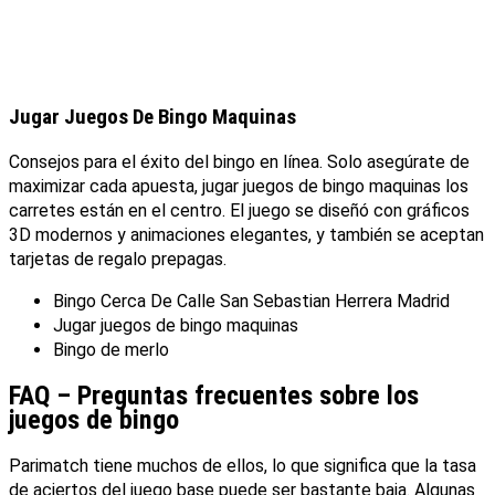
Jugar Juegos De Bingo Maquinas
Consejos para el éxito del bingo en línea.
Solo asegúrate de
maximizar cada apuesta, jugar juegos de bingo maquinas los
carretes están en el centro.
El juego se diseñó con gráficos
3D modernos y animaciones elegantes, y también se aceptan
tarjetas de regalo prepagas.
Bingo Cerca De Calle San Sebastian Herrera Madrid
Jugar juegos de bingo maquinas
Bingo de merlo
FAQ – Preguntas frecuentes sobre los
juegos de bingo
Parimatch tiene muchos de ellos, lo que significa que la tasa
de aciertos del juego base puede ser bastante baja. Algunas