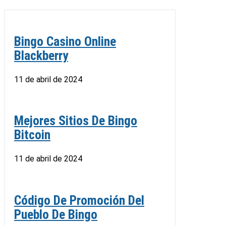
Bingo Casino Online
Blackberry
11 de abril de 2024
Mejores Sitios De Bingo
Bitcoin
11 de abril de 2024
Código De Promoción Del
Pueblo De Bingo