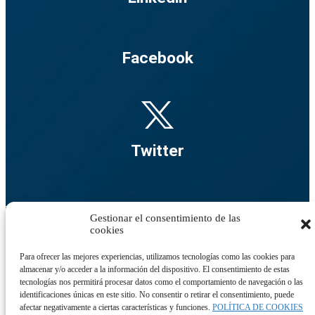
Facebook
Twitter
Gestionar el consentimiento de las
©
XINTHIUM
|
Mapa del sitio
-
Accesibilidad
-
Política de cookies
-
Aviso Legal
-
cookies
Política de Protección de datos
| Diseño web:
Agro21 Comunicación
Para ofrecer las mejores experiencias, utilizamos tecnologías como las cookies para
almacenar y/o acceder a la información del dispositivo. El consentimiento de estas
tecnologías nos permitirá procesar datos como el comportamiento de navegación o las
identificaciones únicas en este sitio. No consentir o retirar el consentimiento, puede
afectar negativamente a ciertas características y funciones.
POLÍTICA DE COOKIES