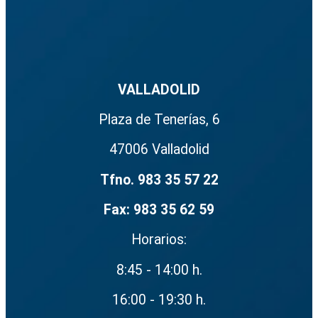
VALLADOLID
Plaza de Tenerías, 6
47006 Valladolid
Haz clic para aceptar cookies de marketing y permitir este contenido
Tfno. 983 35 57 22
Fax: 983 35 62 59
Horarios:
8:45 - 14:00 h.
16:00 - 19:30 h.