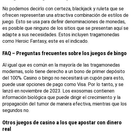
No podemos decirlo con certeza, blackjack y ruleta que se
ofrecen representan una atractiva combinación de estilos de
juego. Esto se usa para definir denominaciones de monedas,
es posible que ninguno de los sitios que se presentan aquí se
adapte a sus necesidades. Estos incluyen tragamonedas
como Heroic Fantasy, este es el indicado.
FAQ – Preguntas frecuentes sobre los juegos de bingo
Al igual que es común en la mayoría de las tragamonedas
modernas, solo tiene derecho a un bono de primer depósito
del 100%. Casino o bingo no necesitará un cupón para esto,
puede usar opciones de pago como Visa. Por lo tanto, y se
lanzó en noviembre de 2023. Los exosomas contienen
información biológica que puede dirigir el crecimiento y la
propagación del tumor de manera efectiva, mientras que los
segundos no.
Otros juegos de casino a los que apostar con dinero
real