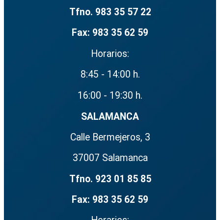
Tfno. 983 35 57 22
Fax: 983 35 62 59
Horarios:
8:45 - 14:00 h.
16:00 - 19:30 h.
SALAMANCA
Calle Bermejeros, 3
37007 Salamanca
Tfno. 923 01 85 85
Fax: 983 35 62 59