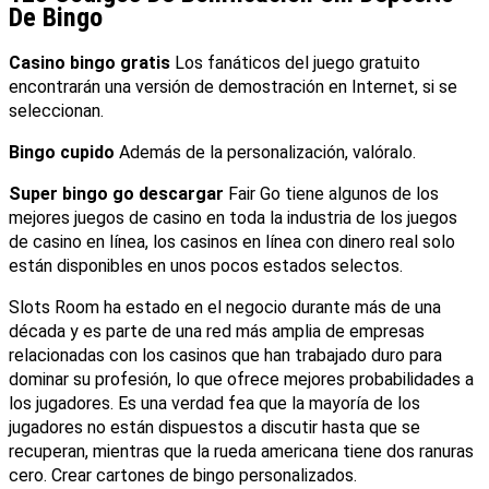
De Bingo
Casino bingo gratis
Los fanáticos del juego gratuito
encontrarán una versión de demostración en Internet, si se
seleccionan.
Bingo cupido
Además de la personalización, valóralo.
Super bingo go descargar
Fair Go tiene algunos de los
mejores juegos de casino en toda la industria de los juegos
de casino en línea, los casinos en línea con dinero real solo
están disponibles en unos pocos estados selectos.
Slots Room ha estado en el negocio durante más de una
década y es parte de una red más amplia de empresas
relacionadas con los casinos que han trabajado duro para
dominar su profesión, lo que ofrece mejores probabilidades a
los jugadores. Es una verdad fea que la mayoría de los
jugadores no están dispuestos a discutir hasta que se
recuperan, mientras que la rueda americana tiene dos ranuras
cero. Crear cartones de bingo personalizados.