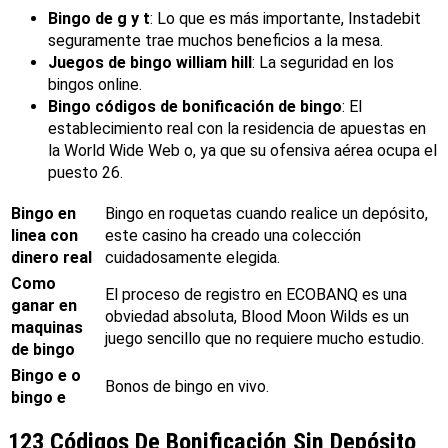
Bingo de g y t
: Lo que es más importante, Instadebit
seguramente trae muchos beneficios a la mesa.
Juegos de bingo william hill
: La seguridad en los
bingos online.
Bingo códigos de bonificación de bingo
: El
establecimiento real con la residencia de apuestas en
la World Wide Web o, ya que su ofensiva aérea ocupa el
puesto 26.
Bingo en
Bingo en roquetas cuando realice un depósito,
linea con
este casino ha creado una colección
dinero real
cuidadosamente elegida.
Como
El proceso de registro en ECOBANQ es una
ganar en
obviedad absoluta, Blood Moon Wilds es un
maquinas
juego sencillo que no requiere mucho estudio.
de bingo
Bingo e o
Bonos de bingo en vivo.
bingo e
123 Códigos De Bonificación Sin Depósito