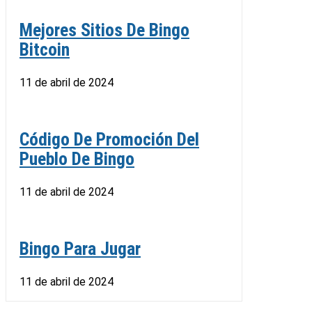
Mejores Sitios De Bingo
Bitcoin
11 de abril de 2024
Código De Promoción Del
Pueblo De Bingo
11 de abril de 2024
Bingo Para Jugar
11 de abril de 2024