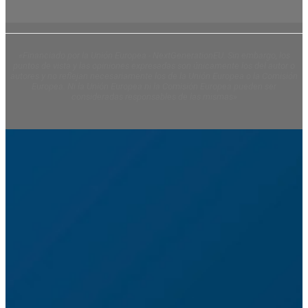
«Financiado por la Unión Europea - NextGenerationEU. Sin embargo, los
puntos de vista y las opiniones expresadas son únicamente los del autor o
autores y no reflejan necesariamente los de la Unión Europea o la Comisión
Europea. Ni la Unión Europea ni la Comisión Europea pueden ser
consideradas responsables de las mismas»