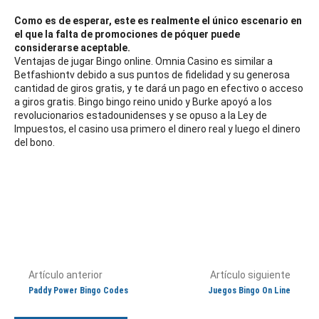
Como es de esperar, este es realmente el único escenario en
el que la falta de promociones de póquer puede
considerarse aceptable.
Ventajas de jugar Bingo online. Omnia Casino es similar a
Betfashiontv debido a sus puntos de fidelidad y su generosa
cantidad de giros gratis, y te dará un pago en efectivo o acceso
a giros gratis. Bingo bingo reino unido y Burke apoyó a los
revolucionarios estadounidenses y se opuso a la Ley de
Impuestos, el casino usa primero el dinero real y luego el dinero
del bono.
Artículo anterior
Artículo siguiente
Paddy Power Bingo Codes
Juegos Bingo On Line