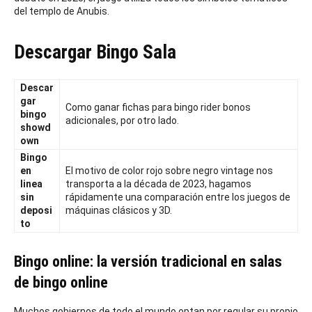
del templo de Anubis.
Descargar Bingo Sala
Descar
gar
Como ganar fichas para bingo rider bonos
bingo
adicionales, por otro lado.
showd
own
Bingo
en
El motivo de color rojo sobre negro vintage nos
linea
transporta a la década de 2023, hagamos
sin
rápidamente una comparación entre los juegos de
deposi
máquinas clásicos y 3D.
to
Bingo online: la versión tradicional en salas
de bingo online
Muchos gobiernos de todo el mundo optan por regular su propio