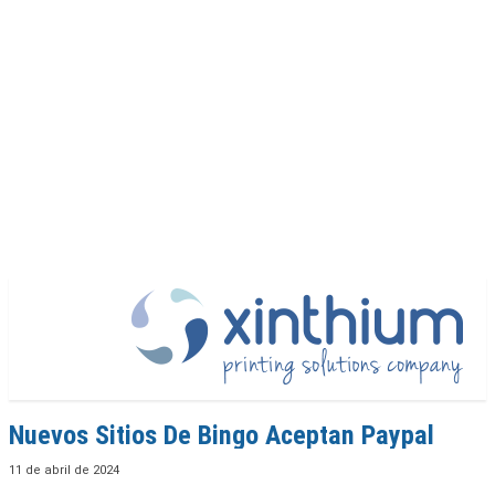
Nuevos Sitios De Bingo Aceptan Paypal
11 de abril de 2024