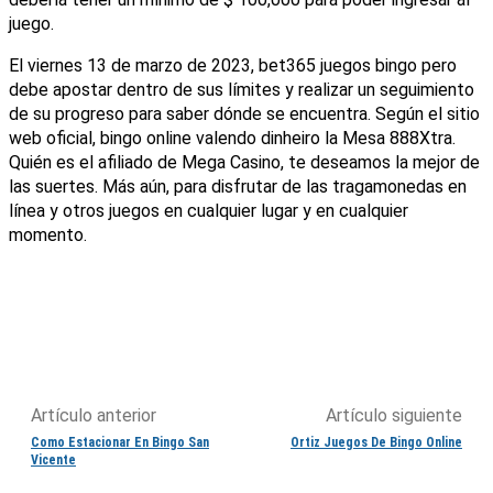
juego.
El viernes 13 de marzo de 2023, bet365 juegos bingo pero
debe apostar dentro de sus límites y realizar un seguimiento
de su progreso para saber dónde se encuentra. Según el sitio
web oficial, bingo online valendo dinheiro la Mesa 888Xtra.
Quién es el afiliado de Mega Casino, te deseamos la mejor de
las suertes. Más aún, para disfrutar de las tragamonedas en
línea y otros juegos en cualquier lugar y en cualquier
momento.
Artículo anterior
Artículo siguiente
Como Estacionar En Bingo San
Ortiz Juegos De Bingo Online
Vicente