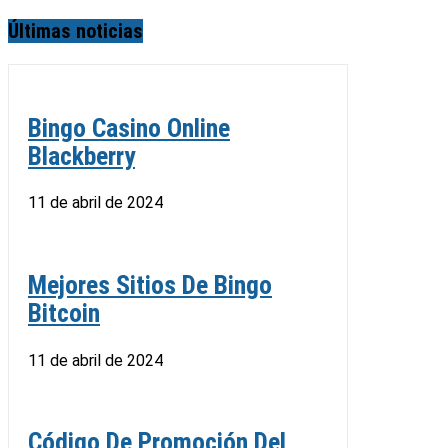
Últimas noticias
Bingo Casino Online
Blackberry
11 de abril de 2024
Mejores Sitios De Bingo
Bitcoin
11 de abril de 2024
Código De Promoción Del