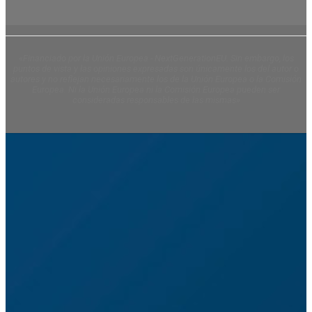
«Financiado por la Unión Europea - NextGenerationEU. Sin embargo, los
puntos de vista y las opiniones expresadas son únicamente los del autor o
autores y no reflejan necesariamente los de la Unión Europea o la Comisión
Europea. Ni la Unión Europea ni la Comisión Europea pueden ser
consideradas responsables de las mismas»