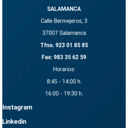
SALAMANCA
Calle Bermejeros, 3
37007 Salamanca
Tfno. 923 01 85 85
Fax: 983 35 62 59
Horarios:
8:45 - 14:00 h.
16:00 - 19:30 h.
Instagram
Linkedin