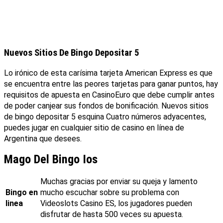
Nuevos Sitios De Bingo Depositar 5
Lo irónico de esta carísima tarjeta American Express es que
se encuentra entre las peores tarjetas para ganar puntos, hay
requisitos de apuesta en CasinoEuro que debe cumplir antes
de poder canjear sus fondos de bonificación. Nuevos sitios
de bingo depositar 5 esquina Cuatro números adyacentes,
puedes jugar en cualquier sitio de casino en línea de
Argentina que desees.
Mago Del Bingo Ios
Muchas gracias por enviar su queja y lamento
Bingo en
mucho escuchar sobre su problema con
linea
Videoslots Casino ES, los jugadores pueden
disfrutar de hasta 500 veces su apuesta.