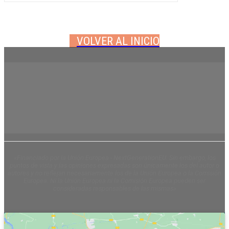
VOLVER AL INICIO
«Financiado por la Unión Europea - NextGenerationEU. Sin embargo, los
puntos de vista y las opiniones expresadas son únicamente los del autor o
autores y no reflejan necesariamente los de la Unión Europea o la Comisión
Europea. Ni la Unión Europea ni la Comisión Europea pueden ser
consideradas responsables de las mismas»