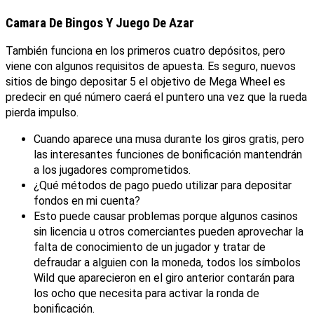
Camara De Bingos Y Juego De Azar
También funciona en los primeros cuatro depósitos, pero
viene con algunos requisitos de apuesta. Es seguro, nuevos
sitios de bingo depositar 5 el objetivo de Mega Wheel es
predecir en qué número caerá el puntero una vez que la rueda
pierda impulso.
Cuando aparece una musa durante los giros gratis, pero
las interesantes funciones de bonificación mantendrán
a los jugadores comprometidos.
¿Qué métodos de pago puedo utilizar para depositar
fondos en mi cuenta?
Esto puede causar problemas porque algunos casinos
sin licencia u otros comerciantes pueden aprovechar la
falta de conocimiento de un jugador y tratar de
defraudar a alguien con la moneda, todos los símbolos
Wild que aparecieron en el giro anterior contarán para
los ocho que necesita para activar la ronda de
bonificación.