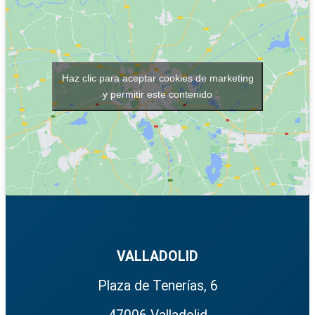
Haz clic para aceptar cookies de marketing
y permitir este contenido
VALLADOLID
Plaza de Tenerías, 6