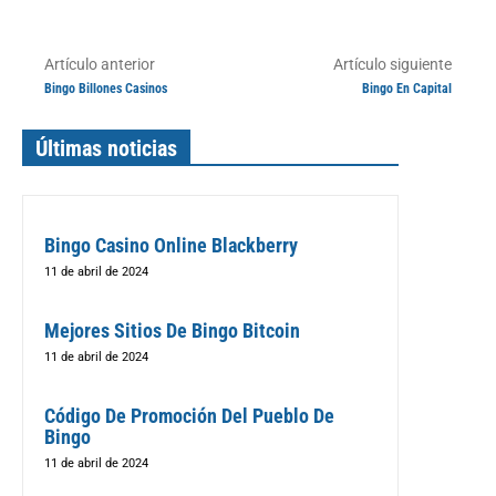
Artículo anterior
Artículo siguiente
Bingo Billones Casinos
Bingo En Capital
Últimas noticias
Bingo Casino Online Blackberry
11 de abril de 2024
Mejores Sitios De Bingo Bitcoin
11 de abril de 2024
Código De Promoción Del Pueblo De
Bingo
11 de abril de 2024