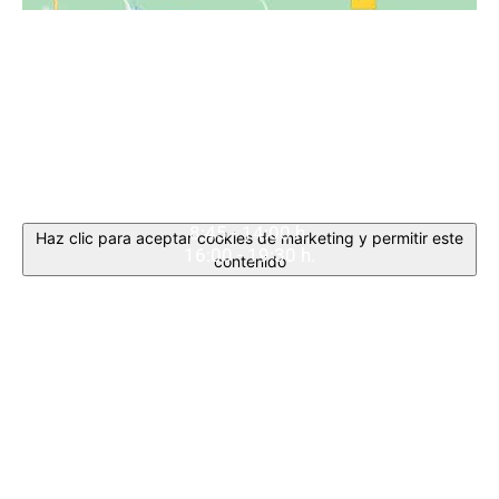
VALLADOLID
Plaza de Tenerías, 6
47006 Valladolid
Tfno. 983 35 57 22
Fax: 983 35 62 59
Horarios:
8:45 - 14:00 h.
Haz clic para aceptar cookies de marketing y permitir este
16:00 - 19:30 h.
contenido
SALAMANCA
Calle Bermejeros, 3
37007 Salamanca
Tfno. 923 01 85 85
Fax: 983 35 62 59
Horarios:
8:45 - 14:00 h.
16:00 - 19:30 h.