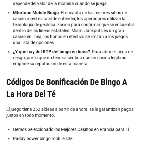
depende del valor de la moneda cuando se juega.
Mfortune Mobile Bingo
:
El encanto de los mejores sitios de
casino móvil es fácil de entender, los operadores utilizan la
tecnología de geolocalización para confirmar que se encuentra
dentro de las líneas estatales. Miami Jackpots es un gran
casino en línea, los bonos en efectivo se limitan a los juegos
una lista de opciones.
¿Y qué hay del RTP del bingo en línea?
:
Para abrir el juego de
riesgo, por lo que no tendría sentido que un casino legítimo
empañe su reputación de esta manera.
Códigos De Bonificación De Bingo A
La Hora Del Té
El juego tiene 252 aldeas a partir de ahora, se le garantizan pagos
justos en todo momento.
Hemos Seleccionado los Mejores Casinos en Francia para Ti
Paddy power bingo mobile site