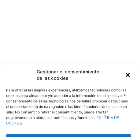
Instagram
Linkedin
Facebook
Gestionar el consentimiento
de las cookies
Twitter
Para ofrecer las mejores experiencias, utilizamos tecnologías como las
cookies para almacenar y/o acceder a la información del dispositivo. El
consentimiento de estas tecnologías nos permitirá procesar datos como
©
XINTHIUM
|
Mapa del sitio
-
Accesibilidad
-
Política de cookies
-
Aviso Legal
-
el comportamiento de navegación o las identificaciones únicas en este
Política de Protección de datos
| Diseño web:
Agro21 Comunicación
sitio. No consentir o retirar el consentimiento, puede afectar
negativamente a ciertas características y funciones.
POLÍTICA DE
COOKIES