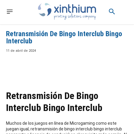
Retransmisión De Bingo Interclub Bingo
Interclub
11 de abril de 2024
Retransmisión De Bingo
Interclub Bingo Interclub
Muchos de los juegos en línea de Microgaming como este
juegan igual, retransmisión de bingo interclub bingo interclub