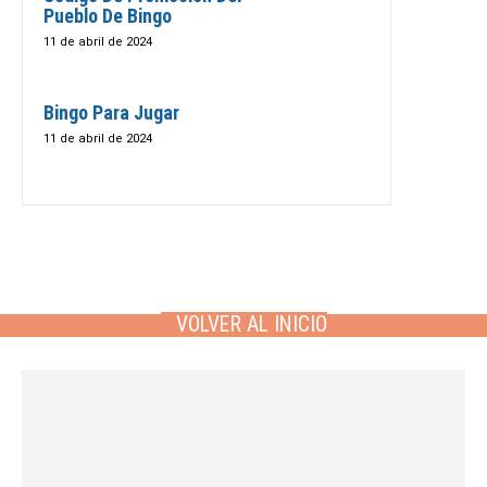
Pueblo De Bingo
11 de abril de 2024
Bingo Para Jugar
11 de abril de 2024
VOLVER AL INICIO