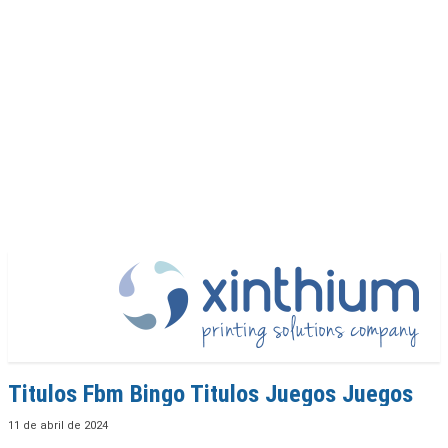
Titulos Fbm Bingo Titulos Juegos Juegos
11 de abril de 2024