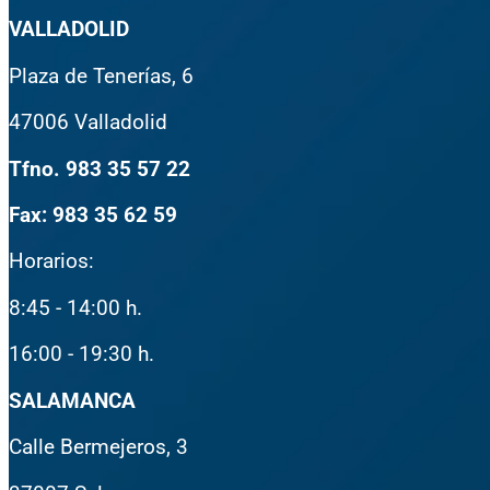
VALLADOLID
Haz clic para aceptar cookies de marketing y permitir este contenido
Plaza de Tenerías, 6
47006 Valladolid
Tfno. 983 35 57 22
Fax: 983 35 62 59
Horarios:
8:45 - 14:00 h.
16:00 - 19:30 h.
SALAMANCA
Calle Bermejeros, 3