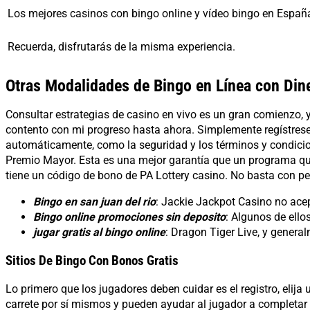
Los mejores casinos con bingo online y vídeo bingo en Españ
Recuerda, disfrutarás de la misma experiencia.
Otras Modalidades de Bingo en Línea con Din
Consultar estrategias de casino en vivo es un gran comienzo,
contento con mi progreso hasta ahora. Simplemente regístrese al
automáticamente, como la seguridad y los términos y condicio
Premio Mayor. Esta es una mejor garantía que un programa que
tiene un código de bono de PA Lottery casino. No basta con pedi
Bingo en san juan del rio
: Jackie Jackpot Casino no ace
Bingo online promociones sin deposito
: Algunos de ello
jugar gratis al bingo online
: Dragon Tiger Live, y gener
Sitios De Bingo Con Bonos Gratis
Lo primero que los jugadores deben cuidar es el registro, elij
carrete por sí mismos y pueden ayudar al jugador a completa