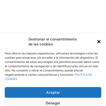
Linkedin
Facebook
Gestionar el consentimiento
de las cookies
Twitter
Para ofrecer las mejores experiencias, utilizamos tecnologías como las
cookies para almacenar y/o acceder a la información del dispositivo. El
consentimiento de estas tecnologías nos permitirá procesar datos como
©
XINTHIUM
|
Mapa del sitio
-
Accesibilidad
-
Política de cookies
-
Aviso Legal
-
el comportamiento de navegación o las identificaciones únicas en este
Política de Protección de datos
| Diseño web:
Agro21 Comunicación
sitio. No consentir o retirar el consentimiento, puede afectar
negativamente a ciertas características y funciones.
POLÍTICA DE
COOKIES
Aceptar
Denegar