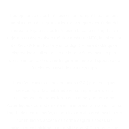
Autenticación y control de acceso
Las opciones de autenticación son compatibles con una
amplia gama de tarjetas y lectores seguros estándar del
mercado. Elija entre autenticación basada en tarjeta, sin
tarjeta o en dispositivos móviles mediante NFC, la aplicación
del Xerox
®
Print Portal y un código QR para desbloquear
dispositivos. Utilice reglas de impresión esenciales para
controlar los costes y restringir el acceso a dispositivos o
funciones a nivel de usuario/grupo.
Función de inicio de sesión único (SSO) para cualquier
servicio tipo SSO habilitado en su impresora, como
aplicaciones de conectores en la nube y mucho más.
Autentíquese cómodamente en la impresora una vez con su
tarjeta de identificación, dispositivo móvil o credenciales y, a
continuación, acceda de forma segura a todas las
aplicaciones habilitadas para MFP con SSO sin tener que