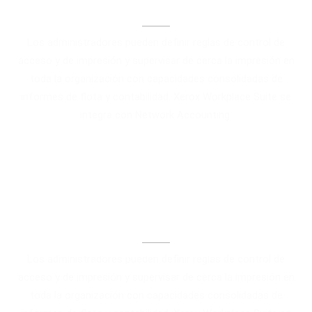
Contabilidad, informes y reglas
Los administradores pueden definir reglas de control de
acceso y de impresión y supervisar de cerca la impresión en
toda la organización con capacidades consolidadas de
informes de flota y contabilidad. Xerox Workplace Suite se
integra con Network Accounting.
Contabilidad, informes y reglas
Los administradores pueden definir reglas de control de
acceso y de impresión y supervisar de cerca la impresión en
toda la organización con capacidades consolidadas de