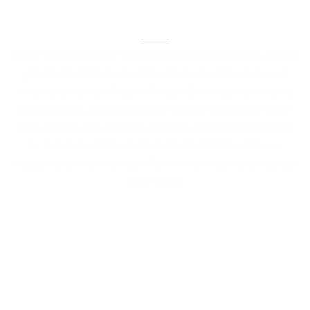
Impresión móvil
Haga que la impresión desde dispositivos móviles sea flexible
y fácil. Envíe trabajos de impresión desde dispositivos con
sistema operativo Windows, Google Chromebooks, sistema
operativo Mac, Linux e impresión mediante aplicación móvil
para tabletas iOS, Android y Windows Surface. Con un flujo
de trabajo de impresión tradicional pull/follow, envíe los
trabajos a una sola cola para liberarlos y recuperarlos cuando
estén listos.