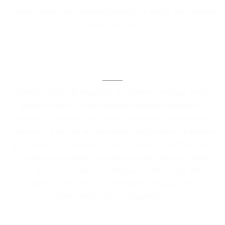
realizar ningún paso adicional de inicio de sesión que requiera
mucho tiempo.
Seguridad de contenido
Nuestra función de seguridad de contenido protege ante la
pérdida de datos o de propiedad intelectual mediante la
búsqueda de todos los documentos copiados, escaneados o
impresos a través de un dispositivo multifunción con licencia
para términos o cadenas de texto específicos definidos por
el usuario (por ejemplo, confidencial, solo para uso interno,
etc.). Si encuentra una coincidencia, se enviará una alerta
junto los detalles y el contenido del trabajo, a un
administrador para su seguimiento.