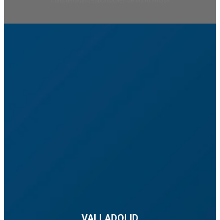
consideradas responsables de las mismas»
VALLADOLID