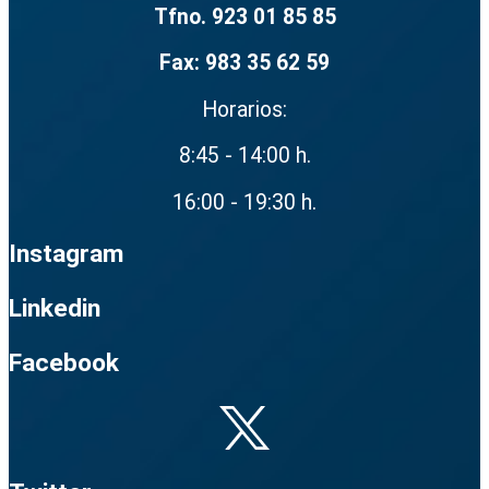
Tfno. 923 01 85 85
Fax: 983 35 62 59
Horarios:
8:45 - 14:00 h.
16:00 - 19:30 h.
Instagram
Linkedin
Facebook