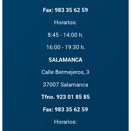
Fax: 983 35 62 59
Horarios:
8:45 - 14:00 h.
16:00 - 19:30 h.
SALAMANCA
Calle Bermejeros, 3
37007 Salamanca
Tfno. 923 01 85 85
Fax: 983 35 62 59
Horarios: