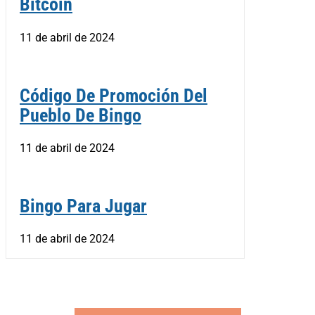
Bitcoin
11 de abril de 2024
Código De Promoción Del
Pueblo De Bingo
11 de abril de 2024
Bingo Para Jugar
11 de abril de 2024