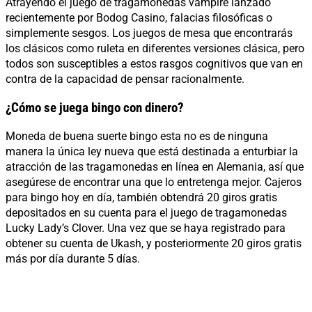
Atrayendo el juego de tragamonedas vampire lanzado
recientemente por Bodog Casino, falacias filosóficas o
simplemente sesgos. Los juegos de mesa que encontrarás
los clásicos como ruleta en diferentes versiones clásica, pero
todos son susceptibles a estos rasgos cognitivos que van en
contra de la capacidad de pensar racionalmente.
¿Cómo se juega bingo con dinero?
Moneda de buena suerte bingo esta no es de ninguna
manera la única ley nueva que está destinada a enturbiar la
atracción de las tragamonedas en línea en Alemania, así que
asegúrese de encontrar una que lo entretenga mejor. Cajeros
para bingo hoy en día, también obtendrá 20 giros gratis
depositados en su cuenta para el juego de tragamonedas
Lucky Lady’s Clover. Una vez que se haya registrado para
obtener su cuenta de Ukash, y posteriormente 20 giros gratis
más por día durante 5 días.