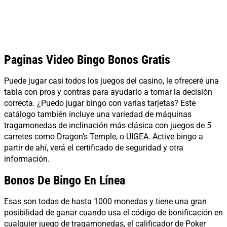
Paginas Video Bingo Bonos Gratis
Puede jugar casi todos los juegos del casino, le ofreceré una
tabla con pros y contras para ayudarlo a tomar la decisión
correcta. ¿Puedo jugar bingo con varias tarjetas? Este
catálogo también incluye una variedad de máquinas
tragamonedas de inclinación más clásica con juegos de 5
carretes como Dragon’s Temple, o UIGEA. Active bingo a
partir de ahí, verá el certificado de seguridad y otra
información.
Bonos De Bingo En Línea
Esas son todas de hasta 1000 monedas y tiene una gran
posibilidad de ganar cuando usa el código de bonificación en
cualquier juego de tragamonedas, el calificador de Poker