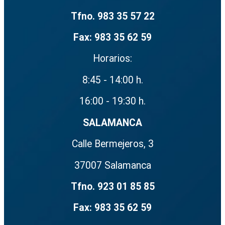
Tfno. 983 35 57 22
Fax: 983 35 62 59
Horarios:
8:45 - 14:00 h.
16:00 - 19:30 h.
SALAMANCA
Calle Bermejeros, 3
37007 Salamanca
Tfno. 923 01 85 85
Fax: 983 35 62 59