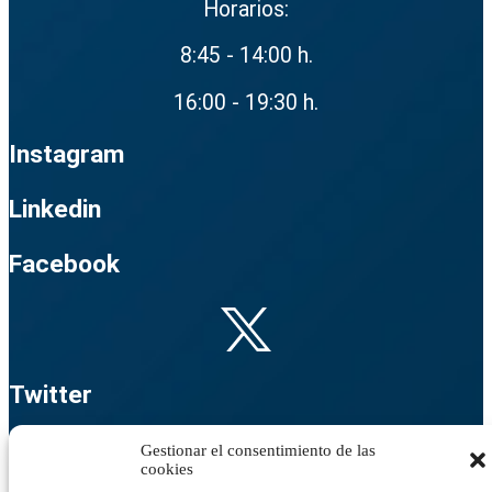
Horarios:
8:45 - 14:00 h.
16:00 - 19:30 h.
Instagram
Linkedin
Facebook
Twitter
Gestionar el consentimiento de las
cookies
©
XINTHIUM
|
Mapa del sitio
-
Accesibilidad
-
Política de cookies
-
Aviso Legal
-