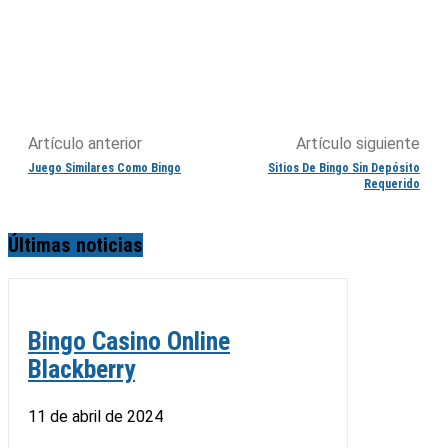
Artículo anterior
Artículo siguiente
Juego Similares Como Bingo
Sitios De Bingo Sin Depósito
Requerido
Últimas noticias
Bingo Casino Online
Blackberry
11 de abril de 2024